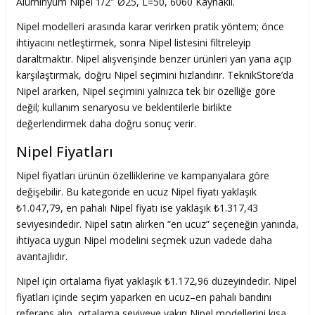
Alüminyum Nipel 1/2″ Ø25, L=50, 6060 Kaynaklı.
Nipel modelleri arasında karar verirken pratik yöntem; önce
ihtiyacını netleştirmek, sonra Nipel listesini filtreleyip
daraltmaktır. Nipel alışverişinde benzer ürünleri yan yana açıp
karşılaştırmak, doğru Nipel seçimini hızlandırır. TeknikStore’da
Nipel ararken, Nipel seçimini yalnızca tek bir özelliğe göre
değil; kullanım senaryosu ve beklentilerle birlikte
değerlendirmek daha doğru sonuç verir.
Nipel Fiyatları
Nipel fiyatları ürünün özelliklerine ve kampanyalara göre
değişebilir. Bu kategoride en ucuz Nipel fiyatı yaklaşık
₺1.047,79, en pahalı Nipel fiyatı ise yaklaşık ₺1.317,43
seviyesindedir. Nipel satın alırken “en ucuz” seçeneğin yanında,
ihtiyaca uygun Nipel modelini seçmek uzun vadede daha
avantajlıdır.
Nipel için ortalama fiyat yaklaşık ₺1.172,96 düzeyindedir. Nipel
fiyatları içinde seçim yaparken en ucuz–en pahalı bandını
referans alıp, ortalama seviyeye yakın Nipel modellerini kısa