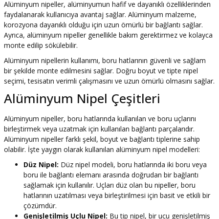
Alüminyum nipeller, alüminyumun hafif ve dayanıklı özelliklerinden
faydalanarak kullanıcıya avantaj sağlar. Alüminyum malzeme,
korozyona dayanıklı olduğu için uzun ömürlü bir bağlantı sağlar.
Ayrıca, alüminyum nipeller genellikle bakım gerektirmez ve kolayca
monte edilip sökülebilir.
Alüminyum nipellerin kullanımı, boru hatlarının güvenli ve sağlam
bir şekilde monte edilmesini sağlar. Doğru boyut ve tipte nipel
seçimi, tesisatın verimli çalışmasını ve uzun ömürlü olmasını sağlar.
Alüminyum Nipel Çeşitleri
Alüminyum nipeller, boru hatlarında kullanılan ve boru uçlarını
birleştirmek veya uzatmak için kullanılan bağlantı parçalarıdır.
Alüminyum nipeller farklı şekil, boyut ve bağlantı tiplerine sahip
olabilir. İşte yaygın olarak kullanılan alüminyum nipel modelleri:
Düz Nipel:
Düz nipel modeli, boru hatlarında iki boru veya
boru ile bağlantı elemanı arasında doğrudan bir bağlantı
sağlamak için kullanılır. Uçları düz olan bu nipeller, boru
hatlarının uzatılması veya birleştirilmesi için basit ve etkili bir
çözümdür.
Genişletilmiş Uçlu Nipel:
Bu tip nipel, bir ucu genişletilmiş