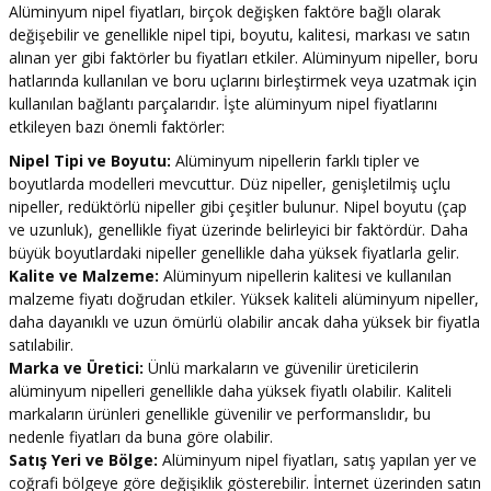
Alüminyum nipel fiyatları, birçok değişken faktöre bağlı olarak
değişebilir ve genellikle nipel tipi, boyutu, kalitesi, markası ve satın
alınan yer gibi faktörler bu fiyatları etkiler. Alüminyum nipeller, boru
hatlarında kullanılan ve boru uçlarını birleştirmek veya uzatmak için
kullanılan bağlantı parçalarıdır. İşte alüminyum nipel fiyatlarını
etkileyen bazı önemli faktörler:
Nipel Tipi ve Boyutu:
Alüminyum nipellerin farklı tipler ve
boyutlarda modelleri mevcuttur. Düz nipeller, genişletilmiş uçlu
nipeller, redüktörlü nipeller gibi çeşitler bulunur. Nipel boyutu (çap
ve uzunluk), genellikle fiyat üzerinde belirleyici bir faktördür. Daha
büyük boyutlardaki nipeller genellikle daha yüksek fiyatlarla gelir.
Kalite ve Malzeme:
Alüminyum nipellerin kalitesi ve kullanılan
malzeme fiyatı doğrudan etkiler. Yüksek kaliteli alüminyum nipeller,
daha dayanıklı ve uzun ömürlü olabilir ancak daha yüksek bir fiyatla
satılabilir.
Marka ve Üretici:
Ünlü markaların ve güvenilir üreticilerin
alüminyum nipelleri genellikle daha yüksek fiyatlı olabilir. Kaliteli
markaların ürünleri genellikle güvenilir ve performanslıdır, bu
nedenle fiyatları da buna göre olabilir.
Satış Yeri ve Bölge:
Alüminyum nipel fiyatları, satış yapılan yer ve
coğrafi bölgeye göre değişiklik gösterebilir. İnternet üzerinden satın