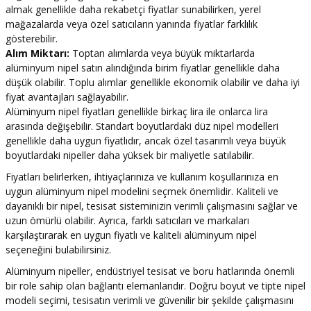
almak genellikle daha rekabetçi fiyatlar sunabilirken, yerel
mağazalarda veya özel satıcıların yanında fiyatlar farklılık
gösterebilir.
Alım Miktarı:
Toptan alımlarda veya büyük miktarlarda
alüminyum nipel satın alındığında birim fiyatlar genellikle daha
düşük olabilir. Toplu alımlar genellikle ekonomik olabilir ve daha iyi
fiyat avantajları sağlayabilir.
Alüminyum nipel fiyatları genellikle birkaç lira ile onlarca lira
arasında değişebilir. Standart boyutlardaki düz nipel modelleri
genellikle daha uygun fiyatlıdır, ancak özel tasarımlı veya büyük
boyutlardaki nipeller daha yüksek bir maliyetle satılabilir.
Fiyatları belirlerken, ihtiyaçlarınıza ve kullanım koşullarınıza en
uygun alüminyum nipel modelini seçmek önemlidir. Kaliteli ve
dayanıklı bir nipel, tesisat sisteminizin verimli çalışmasını sağlar ve
uzun ömürlü olabilir. Ayrıca, farklı satıcıları ve markaları
karşılaştırarak en uygun fiyatlı ve kaliteli alüminyum nipel
seçeneğini bulabilirsiniz.
Alüminyum nipeller, endüstriyel tesisat ve boru hatlarında önemli
bir role sahip olan bağlantı elemanlarıdır. Doğru boyut ve tipte nipel
modeli seçimi, tesisatın verimli ve güvenilir bir şekilde çalışmasını