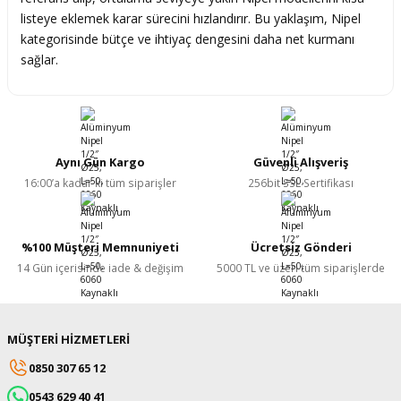
listeye eklemek karar sürecini hızlandırır. Bu yaklaşım, Nipel
kategorisinde bütçe ve ihtiyaç dengesini daha net kurmanı
sağlar.
Aynı Gün Kargo
Güvenli Alışveriş
16:00’a kadar ki tüm siparişler
256bit SSL Sertifikası
%100 Müşteri Memnuniyeti
Ücretsiz Gönderi
14 Gün içerisinde iade & değişim
5000 TL ve üzeri tüm siparişlerde
MÜŞTERİ HİZMETLERİ
0850 307 65 12
0543 629 40 41