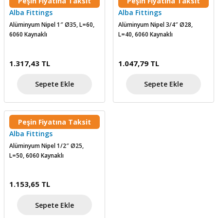
Peşin Fiyatına Taksit
Peşin Fiyatına Taksit
skesi
tleri
r
Alba Fittings
Alba Fittings
Alüminyum Nipel 1″ Ø35, L=60,
Alüminyum Nipel 3/4″ Ø28,
6060 Kaynaklı
L=40, 6060 Kaynaklı
r
e
k Siperlik
teresi
1.317,43 TL
1.047,79 TL
siyonlar
Sepete Ekle
Sepete Ekle
inesi
i
Peşin Fiyatına Taksit
ara
Alba Fittings
Alüminyum Nipel 1/2″ Ø25,
akinesi
L=50, 6060 Kaynaklı
i
1.153,65 TL
a Üfleme
Sepete Ekle