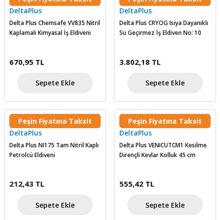
DeltaPlus
DeltaPlus
skesi
tleri
r
Delta Plus Chemsafe VV835 Nitril
Delta Plus CRYOG Isıya Dayanıklı
Kaplamalı Kimyasal İş Eldiveni
Su Geçirmez İş Eldiven No: 10
r
e
k Siperlik
teresi
670,95 TL
3.802,18 TL
Sepete Ekle
Sepete Ekle
siyonlar
inesi
i
Peşin Fiyatına Taksit
Peşin Fiyatına Taksit
ara
DeltaPlus
DeltaPlus
Delta Plus NI175 Tam Nitril Kaplı
Delta Plus VENICUTCM1 Kesilme
Petrolcü Eldiveni
Dirençli Kevlar Kolluk 45 cm
akinesi
i
212,43 TL
555,42 TL
a Üfleme
Sepete Ekle
Sepete Ekle