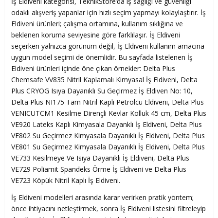
İş Eldiveni kategorisi, TeknikStore’da iş sağlığı ve güvenliği
odaklı alışveriş yapanlar için hızlı seçim yapmayı kolaylaştırır. İş
Eldiveni ürünleri; çalışma ortamına, kullanım sıklığına ve
beklenen koruma seviyesine göre farklılaşır. İş Eldiveni
seçerken yalnızca görünüm değil, İş Eldiveni kullanım amacına
uygun model seçimi de önemlidir. Bu sayfada listelenen İş
Eldiveni ürünleri içinde öne çıkan örnekler: Delta Plus
Chemsafe VV835 Nitril Kaplamalı Kimyasal İş Eldiveni, Delta
Plus CRYOG Isıya Dayanıklı Su Geçirmez İş Eldiven No: 10,
Delta Plus NI175 Tam Nitril Kaplı Petrolcü Eldiveni, Delta Plus
VENICUTCM1 Kesilme Dirençli Kevlar Kolluk 45 cm, Delta Plus
VE920 Lateks Kaplı Kimyasala Dayanklı İş Eldiveni, Delta Plus
VE802 Su Geçirmez Kimyasala Dayanıklı İş Eldiveni, Delta Plus
VE801 Su Geçirmez Kimyasala Dayanıklı İş Eldiveni, Delta Plus
VE733 Kesilmeye Ve Isıya Dayanıklı İş Eldiveni, Delta Plus
VE729 Poliamit Spandeks Örme İş Eldiveni ve Delta Plus
VE723 Köpük Nitril Kaplı İş Eldiveni.
İş Eldiveni modelleri arasında karar verirken pratik yöntem;
önce ihtiyacını netleştirmek, sonra İş Eldiveni listesini filtreleyip