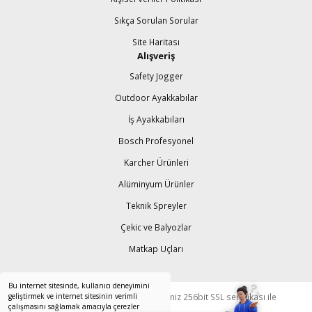
Sıkça Sorulan Sorular
Site Haritası
Alışveriş
Safety Jogger
Outdoor Ayakkabılar
İş Ayakkabıları
Bosch Profesyonel
Karcher Ürünleri
Alüminyum Ürünler
Teknik Spreyler
Çekic ve Balyozlar
Matkap Uçları
Bu internet sitesinde, kullanıcı deneyimini
© Tüm Hakları Saklıdır. Kredi kartı bilgileriniz 256bit SSL sertifikası ile
geliştirmek ve internet sitesinin verimli
çalışmasını sağlamak amacıyla çerezler
korunmaktadır.