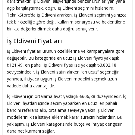
daraltmaktır. İş Eldiveni alışverişinde benzer ürünleri yan yana
açıp karşılaştırmak, doğru İş Eldiveni seçimini hızlandırır.
TeknikStore’da İş Eldiveni ararken, İş Eldiveni seçimini yalnızca
tek bir özelliğe göre değil; kullanım senaryosu ve beklentilerle
birlikte değerlendirmek daha doğru sonuç verir.
İş Eldiveni Fiyatları
İş Eldiveni fiyatları ürünün özelliklerine ve kampanyalara göre
değişebilir. Bu kategoride en ucuz İş Eldiveni fiyatı yaklaşık
₺121,49, en pahalı İş Eldiveni fiyatı ise yaklaşık ₺3.802,18
seviyesindedir. İş Eldiveni satın alırken “en ucuz” seçeneğin
yanında, ihtiyaca uygun İş Eldiveni modelini seçmek uzun
vadede daha avantajlıdır.
İş Eldiveni için ortalama fiyat yaklaşık ₺606,88 düzeyindedir. İş
Eldiveni fiyatları içinde seçim yaparken en ucuz–en pahalı
bandını referans alıp, ortalama seviyeye yakın İş Eldiveni
modellerini kısa listeye eklemek karar sürecini hızlandırır. Bu
yaklaşım, İş Eldiveni kategorisinde bütçe ve ihtiyaç dengesini
daha net kurmanı sağlar.