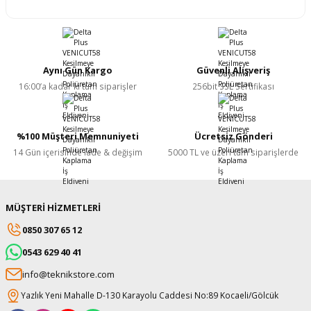
Aynı Gün Kargo
Güvenli Alışveriş
16:00’a kadar ki tüm siparişler
256bit SSL Sertifikası
%100 Müşteri Memnuniyeti
Ücretsiz Gönderi
14 Gün içerisinde iade & değişim
5000 TL ve üzeri tüm siparişlerde
MÜŞTERİ HİZMETLERİ
0850 307 65 12
0543 629 40 41
info@teknikstore.com
Yazlık Yeni Mahalle D-130 Karayolu Caddesi No:89 Kocaeli/Gölcük