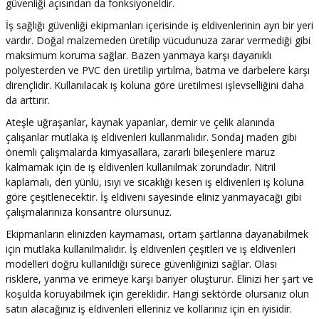
güvenliği açısından da fonksiyoneldir.
İş sağlığı güvenliği ekipmanları içerisinde iş eldivenlerinin ayrı bir yeri
vardır. Doğal malzemeden üretilip vücudunuza zarar vermediği gibi
maksimum koruma sağlar. Bazen yanmaya karşı dayanıklı
polyesterden ve PVC den üretilip yırtılma, batma ve darbelere karşı
dirençlidir. Kullanılacak iş koluna göre üretilmesi işlevselliğini daha
da arttırır.
Ateşle uğraşanlar, kaynak yapanlar, demir ve çelik alanında
çalışanlar mutlaka iş eldivenleri kullanmalıdır. Sondaj maden gibi
önemli çalışmalarda kimyasallara, zararlı bileşenlere maruz
kalmamak için de iş eldivenleri kullanılmak zorundadır. Nitril
kaplamalı, deri yünlü, ısıyı ve sıcaklığı kesen iş eldivenleri iş koluna
göre çeşitlenecektir. İş eldiveni sayesinde eliniz yanmayacağı gibi
çalışmalarınıza konsantre olursunuz.
Ekipmanların elinizden kaymaması, ortam şartlarına dayanabilmek
için mutlaka kullanılmalıdır. İş eldivenleri çeşitleri ve iş eldivenleri
modelleri doğru kullanıldığı sürece güvenliğinizi sağlar. Olası
risklere, yanma ve erimeye karşı bariyer oluşturur. Elinizi her şart ve
koşulda koruyabilmek için gereklidir. Hangi sektörde olursanız olun
satın alacağınız iş eldivenleri elleriniz ve kollarınız için en iyisidir.