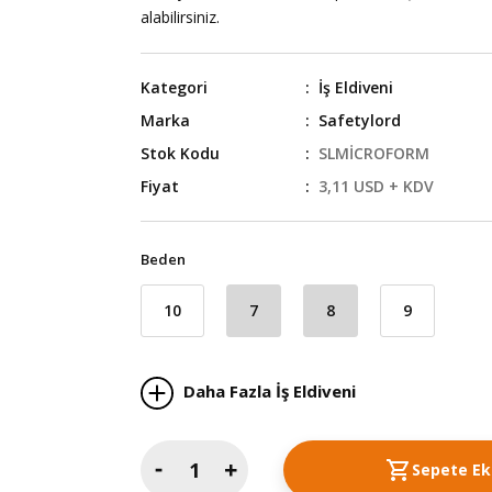
alabilirsiniz.
Kategori
İş Eldiveni
Marka
Safetylord
Stok Kodu
SLMİCROFORM
Fiyat
3,11 USD + KDV
Beden
10
7
8
9
Daha Fazla İş Eldiveni
Sepete Ek