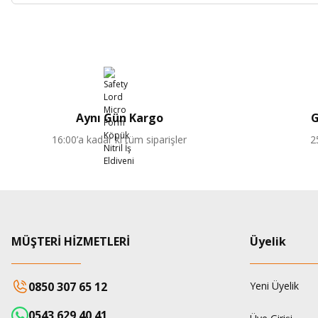
Aynı Gün Kargo
G
16:00’a kadar ki tüm siparişler
2
MÜŞTERİ HİZMETLERİ
Üyelik
0850 307 65 12
Yeni Üyelik
0543 629 40 41