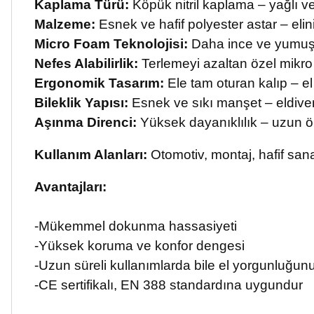
Kaplama Türü:
Köpük nitril kaplama – yağlı v
Malzeme:
Esnek ve hafif polyester astar – eli
Micro Foam Teknolojisi:
Daha ince ve yumuşak
Nefes Alabilirlik:
Terlemeyi azaltan özel mikro
Ergonomik Tasarım:
Ele tam oturan kalıp – el
Bileklik Yapısı:
Esnek ve sıkı manşet – eldiven
Aşınma Direnci:
Yüksek dayanıklılık – uzun ö
Kullanım Alanları:
Otomotiv, montaj, hafif sanay
Avantajları:
-Mükemmel dokunma hassasiyeti
-Yüksek koruma ve konfor dengesi
-Uzun süreli kullanımlarda bile el yorgunluğunu
-CE sertifikalı, EN 388 standardına uygundur