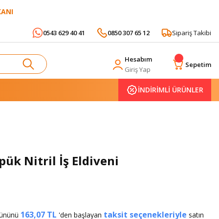
KANI
0543 629 40 41
0850 307 65 12
Sipariş Takibi
Hesabım
Sepetim
Giriş Yap
İNDİRİMLİ ÜRÜNLER
ük Nitril İş Eldiveni
163,07 TL
taksit seçenekleriyle
ürününü
'den başlayan
satın