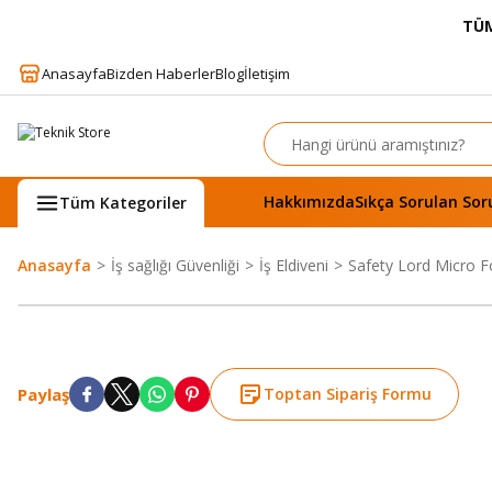
TÜM
Anasayfa
Bizden Haberler
Blog
İletişim
Hakkımızda
Sıkça Sorulan Sor
Tüm Kategoriler
Anasayfa
İş sağlığı Güvenliği
İş Eldiveni
Safety Lord Micro Fo
Paylaş
Toptan Sipariş Formu