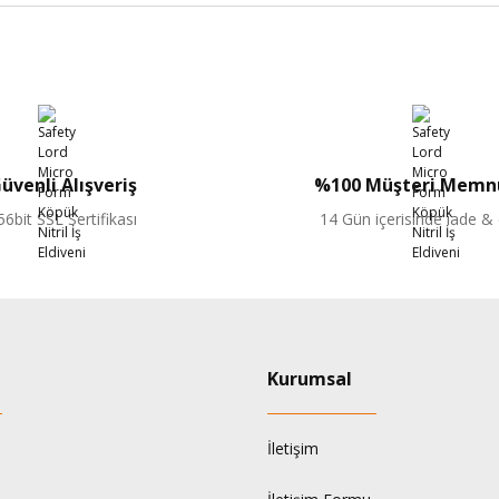
Bu ürüne ilk yorumu siz yapın!
Yorum Yaz
üvenli Alışveriş
%100 Müşteri Memnu
56bit SSL Sertifikası
14 Gün içerisinde iade &
Kurumsal
İletişim