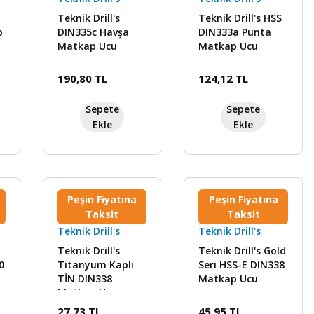
Teknik Drill's
Teknik Drill's HSS
p
DIN335c Havşa
DIN333a Punta
Matkap Ucu
Matkap Ucu
190,80 TL
124,12 TL
Sepete
Sepete
Ekle
Ekle
Peşin Fiyatına
Peşin Fiyatına
Taksit
Taksit
Teknik Drill's
Teknik Drill's
Teknik Drill's
Teknik Drill's Gold
0
Titanyum Kaplı
Seri HSS-E DIN338
TİN DIN338
Matkap Ucu
Matkap Ucu
27,73 TL
45,95 TL