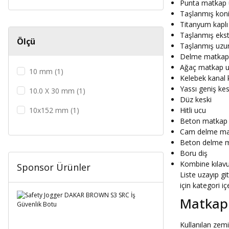
Punta matkap 
0.5mm (1)
Taşlanmış kon
0.6 mm (1)
Titanyum kapl
Taşlanmış eks
Ölçü
0.7 mm (1)
Taşlanmış uzu
Delme matkap
0.8 mm (1)
Ağaç matkap 
10 mm (1)
Kelebek kanal 
0.9 mm (1)
Yassı geniş kes
10.0 X 30 mm (1)
Düz keski
1 mm (1)
10x152 mm (1)
Hitli ucu
1,5 mm (1)
Beton matkap
10x70 mm (1)
Cam delme ma
1.0 mm (4)
Beton delme 
10x89 mm (1)
Boru diş
1.1 mm (2)
Kombine kılav
Sponsor Ürünler
11.0 X 30 mm (1)
Liste uzayıp g
1.2 mm (2)
için kategori iç
12 mm (1)
1.3 mm (2)
Matkap 
12.0 X 30 mm (1)
1.4 mm (2)
Kullanılan zem
14 mm (1)