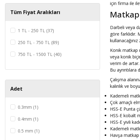
DIN6542 (1)
için firma ile il
Tüm Fiyat Aralıkları
Matkap 
HSS-TIN (1)
Darbeli veya d
1 TL - 250 TL (37)
göre farklıdır.
kullanacağınız
250 TL - 750 TL (89)
Konik matkap u
750 TL - 1500 TL (40)
veya konik biçi
verim de artar
1500 TL - 5000 TL (57)
Bu ayrıntılara 
5000 TL - 100000 TL (37)
Çalışma alanına
kalınlık ve boy
Adet
100000 TL ve üzeri (1)
Kademeli matk
Çok amaçlı el
0.3mm (1)
HSS-E Punta ç
HSS-E kobalt 
0.4mm (1)
HSS-E yivli ka
Kademeli matk
0.5 mm (1)
Havşa matkap