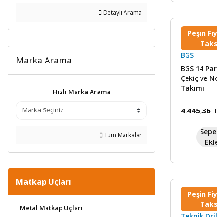
Detaylı Arama
Peşin Fi
Taks
BGS
Marka Arama
BGS 14 Par
Çekiç ve N
Takımı
Hızlı Marka Arama
4.445,36 
Sepe
Tüm Markalar
Ekl
Matkap Uçları
Peşin Fi
Taks
Metal Matkap Uçları
Teknik Dril