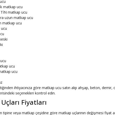
ucu
ik matkap ucu
ı TİN matkap ucu
tra uzun matkap ucu
n matkap ucu
 ucu
ucu
keski
ki
 ucu
tkap ucu
matkap ucu
uz
ittiğinden ihtiyacınıza göre matkap ucu satın alıp ahşap, beton, demi
erisindeki seçenekleri kontrol edin.
Uçları Fiyatları
in tipine veya matkap çeşidine göre matkap uçlarının değişmesi fiyat a