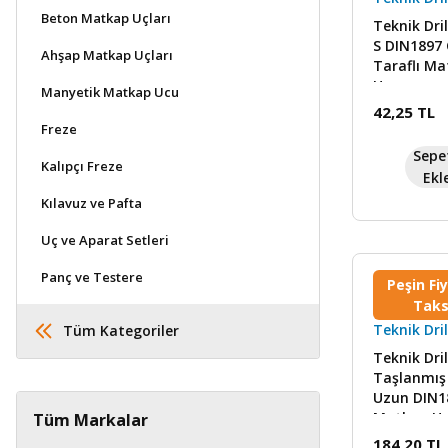
Beton Matkap Uçları
Teknik Dril
S DIN1897 
Ahşap Matkap Uçları
Taraflı M
Ucu
Manyetik Matkap Ucu
42,25 TL
Freze
Sepe
Kalıpçı Freze
Ekl
Kılavuz ve Pafta
Uç ve Aparat Setleri
Panç ve Testere
Peşin Fi
Taks
Teknik Dril
Tüm Kategoriler
Teknik Dril
Taşlanmış
Uzun DIN1
Matkap U
Tüm Markalar
184,20 TL