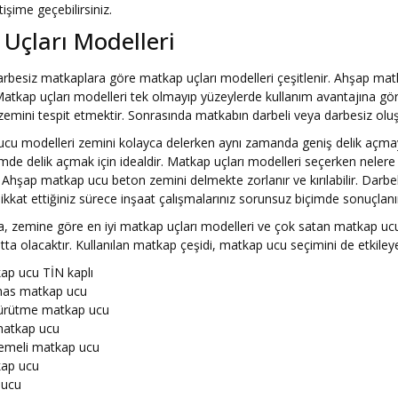
etişime geçebilirsiniz.
Uçları Modelleri
arbesiz matkaplara göre matkap uçları modelleri çeşitlenir. Ahşap matk
 Matkap uçları modelleri tek olmayıp yüzeylerde kullanım avantajına gö
 zemini tespit etmektir. Sonrasında matkabın darbeli veya darbesiz olu
cu modelleri zemini kolayca delerken aynı zamanda geniş delik açmaya
mde delik açmak için idealdir. Matkap uçları modelleri seçerken nelere dik
. Ahşap matkap ucu beton zemini delmekte zorlanır ve kırılabilir. Darb
dikkat ettiğiniz sürece inşaat çalışmalarınız sorunsuz biçimde sonuçlanı
, zemine göre en iyi matkap uçları modelleri ve çok satan matkap ucu ç
utta olacaktır. Kullanılan matkap çeşidi, matkap ucu seçimini de etkileye
ap ucu TİN kaplı
mas matkap ucu
ürütme matkap ucu
matkap ucu
demeli matkap ucu
ap ucu
 ucu