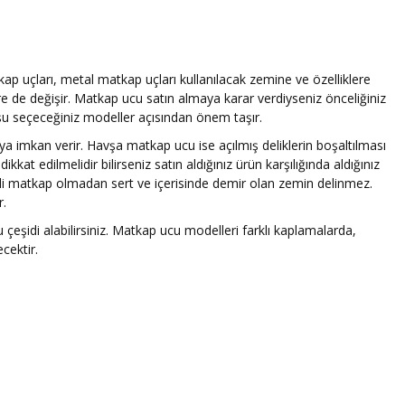
ap uçları, metal matkap uçları kullanılacak zemine ve özelliklere
re de değişir. Matkap ucu satın almaya karar verdiyseniz önceliğiniz
şu seçeceğiniz modeller açısından önem taşır.
 imkan verir. Havşa matkap ucu ise açılmış deliklerin boşaltılması
kat edilmelidir bilirseniz satın aldığınız ürün karşılığında aldığınız
eli matkap olmadan sert ve içerisinde demir olan zemin delinmez.
r.
eşidi alabilirsiniz. Matkap ucu modelleri farklı kaplamalarda,
cektir.