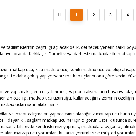
1
2
3
4
ve tadilat işlerinin çeşitliliği açılacak delik, delinecek yerlerin farklı 
a aynı oranda farklılaşır. Darbeli veya darbesiz matkaplar ile matkap çe
 uzun matkap ucu, kısa matkap ucu, konik matkap ucu vb. olup ahşap,
ngisi ile daha çok iş yapıyorsanız matkap uçlarını ona göre seçin. Yüz
ın ve yapılacak işlerin çeşitlenmesi, yapılan çalışmaların başarıya ul
nizin özelliği, matkap ucu uzunluğu, kullanacağınız zeminin özelliğini
matkap uçları satın alabilirsiniz.
dilat ve inşaat çalışmaları yapacaksınız alacağınız matkap ucu buna u
liteli, dayanıklı, sağlam matkap ucu her işinizi görür. Üstelik uzunc
asanız bile evde kendi işlerinizi yapmak, matkaplara uygun uç almak iç
 yer alan matkap ucu yorumları, kullanıcı yorumları ve müşteri yorumla