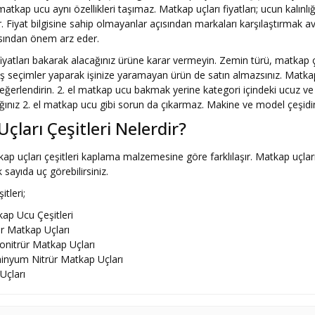
matkap ucu aynı özellikleri taşımaz. Matkap uçları fiyatları; ucun kalınlı
rir. Fiyat bilgisine sahip olmayanlar açısından markaları karşılaştırmak a
sından önem arz eder.
fiyatları bakarak alacağınız ürüne karar vermeyin. Zemin türü, matkap
ış seçimler yaparak işinize yaramayan ürün de satın almazsınız. Matkap
eğerlendirin. 2. el matkap ucu bakmak yerine kategori içindeki ucuz ve
ağınız 2. el matkap ucu gibi sorun da çıkarmaz. Makine ve model çeşidi
çları Çeşitleri Nelerdir?
ap uçları çeşitleri kaplama malzemesine göre farklılaşır. Matkap uçları ç
 sayıda uç görebilirsiniz.
tleri;
ap Ucu Çeşitleri
r Matkap Uçları
nitrür Matkap Uçları
inyum Nitrür Matkap Uçları
Uçları