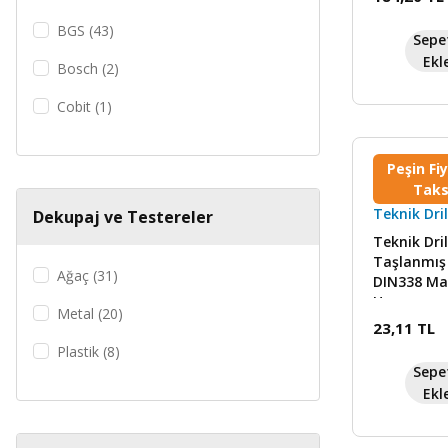
BGS (43)
Sepe
Ekl
Bosch (2)
Cobit (1)
Diğer (1)
Peşin Fi
MPS (45)
Taks
Teknik Dril
Dekupaj ve Testereler
Teknik Drill's (169)
Teknik Dril
Taşlanmış
Ağaç (31)
DIN338 Ma
Ucu
Metal (20)
23,11 TL
Plastik (8)
Sepe
Beton (1)
Ekl
Buz (1)