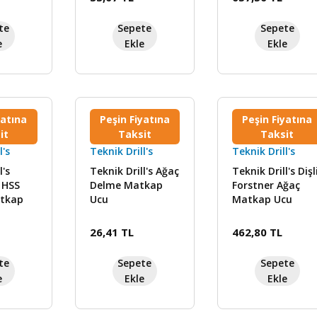
te
Sepete
Sepete
e
Ekle
Ekle
yatına
Peşin Fiyatına
Peşin Fiyatına
it
Taksit
Taksit
l's
Teknik Drill's
Teknik Drill's
l's
Teknik Drill's Ağaç
Teknik Drill's Dişl
 HSS
Delme Matkap
Forstner Ağaç
tkap
Ucu
Matkap Ucu
26,41 TL
462,80 TL
te
Sepete
Sepete
e
Ekle
Ekle