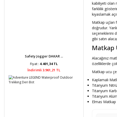
kabiliyeti olan 
1.5 mm (3)
15x152 mm (1)
farklılık göste
1.6 mm (3)
kıyaslamak açı
15x70 mm (1)
Matkap uçları 
1.7 mm (2)
doğrudur. Yanl
15x89 mm (1)
seçeneklerini d
1.8 mm (2)
20x152 mm (1)
gibi satın alac
1.9 mm (2)
Matkap U
20x70 mm (1)
1'' (3)
Safety Jogger DAKAR ...
Alacağınız matk
20x89 mm (1)
özelliklerde çok
1''1/2 (2)
Fiyat :
4.401,34 TL
25x152 mm (1)
İndirimli 3.961,21 TL
Matkap ucu çeşi
1''1/4 (2)
25x70 mm (1)
Kaplamalı Matk
1''3/4 (1)
Titanyum Nitrü
25x89 mm (1)
Titanyum Karbo
1" (1)
Titanyum Alüm
30x152 mm (1)
Elmas Matkap 
1/16'' (2)
30x70 mm (1)
1/2 (4)