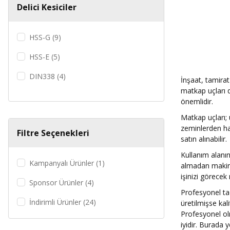
Delici Kesiciler
HSS-G (9)
HSS-E (5)
DIN338 (4)
İnşaat, tamirat 
matkap uçları d
DIN1897 (3)
önemlidir.
DIN1412e (1)
Matkap uçları;
zeminlerden ha
Filtre Seçenekleri
DIN1869 (1)
satın alınabilir.
DIN333a (1)
Kullanım alanın
Kampanyalı Ürünler (1)
almadan makine
DIN335c (1)
işinizi görecek 
Sponsor Ürünler (4)
Profesyonel ta
DIN340 (1)
İndirimli Ürünler (24)
üretilmişse ka
DIN345 (1)
Profesyonel olm
iyidir. Burada