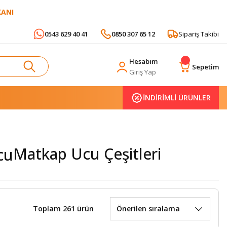
KANI
0543 629 40 41
0850 307 65 12
Sipariş Takibi
Hesabım
Sepetim
Giriş Yap
İNDİRİMLİ ÜRÜNLER
Matkap Ucu Çeşitleri
Toplam 261 ürün