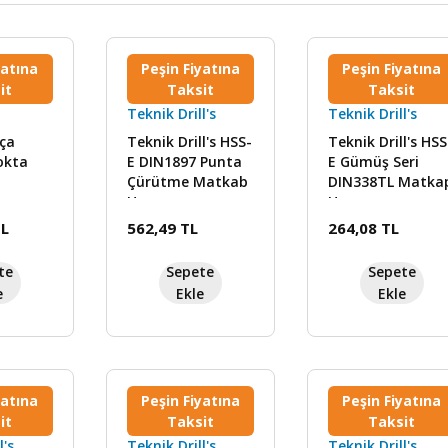
yatına
Peşin Fiyatına
Peşin Fiyatına
it
Taksit
Taksit
Teknik Drill's
Teknik Drill's
ça
Teknik Drill's HSS-
Teknik Drill's HSS
okta
E DIN1897 Punta
E Gümüş Seri
Çürütme Matkab
DIN338TL Matka
Ucu
Ucu
TL
562,49 TL
264,08 TL
te
Sepete
Sepete
e
Ekle
Ekle
yatına
Peşin Fiyatına
Peşin Fiyatına
it
Taksit
Taksit
l's
Teknik Drill's
Teknik Drill's