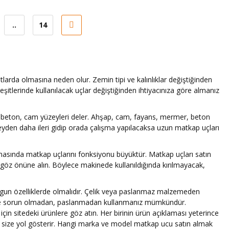
..
14
boyutlarda olmasına neden olur. Zemin tipi ve kalınlıklar değiştiğinden
şitlerinde kullanılacak uçlar değiştiğinden ihtiyacınıza göre almanız
 beton, cam yüzeyleri deler. Ahşap, cam, fayans, mermer, beton
eyden daha ileri gidip orada çalışma yapılacaksa uzun matkap uçları
aşmasında matkap uçlarını fonksiyonu büyüktür. Matkap uçları satın
 göz önüne alın. Böylece makinede kullanıldığında kırılmayacak,
ygun özelliklerde olmalıdır. Çelik veya paslanmaz malzemeden
a süre sorun olmadan, paslanmadan kullanmanız mümkündür.
in sitedeki ürünlere göz atın. Her birinin ürün açıklaması yeterince
rı size yol gösterir. Hangi marka ve model matkap ucu satın almak