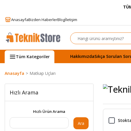
TÜM
Anasayfa
Bizden Haberler
Blog
İletişim
Hakkımızda
Sıkça Sorulan Sor
Tüm Kategoriler
Anasayfa
Matkap Uçları
Hızlı Arama
Hızlı Ürün Arama
Stokta
Ara