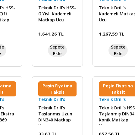
l's HSS-
Teknik Drill's HSS-
Teknik Drill's
Çift
G Yivli Kademeli
Kademeli Matka
atkap
Matkap Ucu
Ucu
1.641,26 TL
1.267,59 TL
te
Sepete
Sepete
e
Ekle
Ekle
yatına
Peşin Fiyatına
Peşin Fiyatına
it
Taksit
Taksit
l's
Teknik Drill's
Teknik Drill's
l's
Teknik Drill's
Teknik Drill's HSS
 Ekstra
Taşlanmış Uzun
Taşlanmış DIN34
869
DIN340 Matkap
Konik Matkap
cu
Ucu
Ucu
33,67 TL
657,56 TL