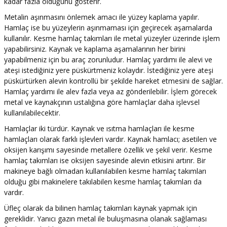
kadar fazla olduğunu gösterir.
Metalin aşınmasını önlemek amacı ile yüzey kaplama yapılır.
Hamlaç ise bu yüzeylerin aşınmaması için geçirecek aşamalarda
kullanılır. Kesme hamlaç takımları ile metal yüzeyler üzerinde işlem
yapabilirsiniz. Kaynak ve kaplama aşamalarının her birini
yapabilmeniz için bu araç zorunludur. Hamlaç yardımı ile alevi ve
ateşi istediğiniz yere püskürtmeniz kolaydır. İstediğiniz yere ateşi
püskürtürken alevin kontrollü bir şekilde hareket etmesini de sağlar.
Hamlaç yardımı ile alev fazla veya az gönderilebilir. İşlem görecek
metal ve kaynakçının ustalığına göre hamlaçlar daha işlevsel
kullanılabilecektir.
Hamlaçlar iki türdür. Kaynak ve ısıtma hamlaçları ile kesme
hamlaçları olarak farklı işlevleri vardır. Kaynak hamlacı; asetilen ve
oksijen karışımı sayesinde metallere özellik ve şekil verir. Kesme
hamlaç takımları ise oksijen sayesinde alevin etkisini artırır. Bir
makineye bağlı olmadan kullanılabilen kesme hamlaç takımları
olduğu gibi makinelere takılabilen kesme hamlaç takımları da
vardır.
Üfleç olarak da bilinen hamlaç takımları kaynak yapmak için
gereklidir. Yanıcı gazın metal ile buluşmasına olanak sağlaması