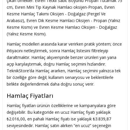
çıkan örnekler: Evren Tetkli Sabit Boyunlu Propan Tutamak 75
cm, Evren Mini Tip Kaynak Hamlacı oksijen-Propan, Evren
Kesme Hamlaç Takımı Oksijen - Doğalgaz (Pergel Ve
Arabasız), Evren Dik Kesme Hamlacı Oksijen - Propan (Yalnız
Kesme Kısmı) ve Evren Kesme Hamlacı Oksijen - Doğalgaz
(Yalnız Kesme Kısmı).
Hamlaç modelleri arasında karar verirken pratik yöntem; önce
ihtiyacını netleştirmek, sonra Hamlaç listesini filtreleyip
daraltmaktır. Hamlaç alışverişinde benzer ürünleri yan yana
açıp karşılaştırmak, doğru Hamlaç seçimini hızlandırır.
TeknikStore’da Hamlaç ararken, Hamlaç seçimini yalnızca tek
bir özelliğe göre değil; kullanım senaryosu ve beklentilerle
birlikte değerlendirmek daha doğru sonuç verir.
Hamlaç Fiyatları
Hamlaç fiyatları ürünün özelliklerine ve kampanyalara göre
değişebilir. Bu kategoride en ucuz Hamlaç fiyatı yaklaşık
₺2.016,00, en pahalı Hamlaç fiyatı ise yaklaşık ₺3.839,87
seviyesindedir. Hamlaç satın alırken “en ucuz” seçeneğin