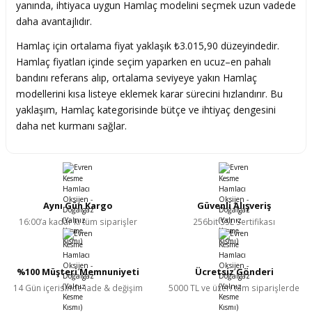
yanında, ihtiyaca uygun Hamlaç modelini seçmek uzun vadede
daha avantajlıdır.
Hamlaç için ortalama fiyat yaklaşık ₺3.015,90 düzeyindedir.
Hamlaç fiyatları içinde seçim yaparken en ucuz–en pahalı
bandını referans alıp, ortalama seviyeye yakın Hamlaç
modellerini kısa listeye eklemek karar sürecini hızlandırır. Bu
yaklaşım, Hamlaç kategorisinde bütçe ve ihtiyaç dengesini
daha net kurmanı sağlar.
Aynı Gün Kargo
Güvenli Alışveriş
16:00’a kadar ki tüm siparişler
256bit SSL Sertifikası
%100 Müşteri Memnuniyeti
Ücretsiz Gönderi
14 Gün içerisinde iade & değişim
5000 TL ve üzeri tüm siparişlerde