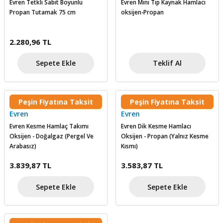
Evren Tetkli Sabit Boyunlu
Evren Mini Tip Kaynak Hamlacı
skesi
tleri
r
Propan Tutamak 75 cm
oksijen-Propan
r
e
2.280,96 TL
k Siperlik
teresi
Sepete Ekle
Teklif Al
siyonlar
Peşin Fiyatına Taksit
Peşin Fiyatına Taksit
inesi
i
Evren
Evren
Evren Kesme Hamlaç Takımı
Evren Dik Kesme Hamlacı
ara
Oksijen - Doğalgaz (Pergel Ve
Oksijen - Propan (Yalnız Kesme
Arabasız)
Kısmı)
akinesi
3.839,87 TL
3.583,87 TL
i
Sepete Ekle
Sepete Ekle
a Üfleme