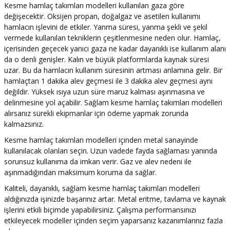
Kesme hamlaç takımları modelleri kullanılan gaza göre
değişecektir. Oksijen propan, doğalgaz ve asetilen kullanımı
hamlacın işlevini de etkiler. Yanma süresi, yanma şekli ve şekil
vermede kullanılan tekniklerin çeşitlenmesine neden olur. Hamlaç,
içerisinden geçecek yanıcı gaza ne kadar dayanıklı ise kullanım alanı
da o denli genişler. Kalın ve büyük platformlarda kaynak süresi
uzar. Bu da hamlacın kullanım süresinin artması anlamına gelir. Bir
hamlaçtan 1 dakika alev geçmesi ile 3 dakika alev geçmesi aynı
değildir. Yüksek ısıya uzun süre maruz kalması aşınmasına ve
delinmesine yol açabilir. Sağlam kesme hamlaç takımları modelleri
alırsanız sürekli ekipmanlar için ödeme yapmak zorunda
kalmazsınız.
Kesme hamlaç takımları modelleri içinden metal sanayinde
kullanılacak olanları seçin. Uzun vadede fayda sağlaması yanında
sorunsuz kullanıma da imkan verir. Gaz ve alev nedeni ile
aşınmadığından maksimum koruma da sağlar.
Kaliteli, dayanıklı, sağlam kesme hamlaç takımları modelleri
aldığınızda işinizde başarınız artar. Metal eritme, tavlama ve kaynak
işlerini etkili biçimde yapabilirsiniz. Çalışma performansınızı
etkileyecek modeller içinden seçim yaparsanız kazanımlarınız fazla