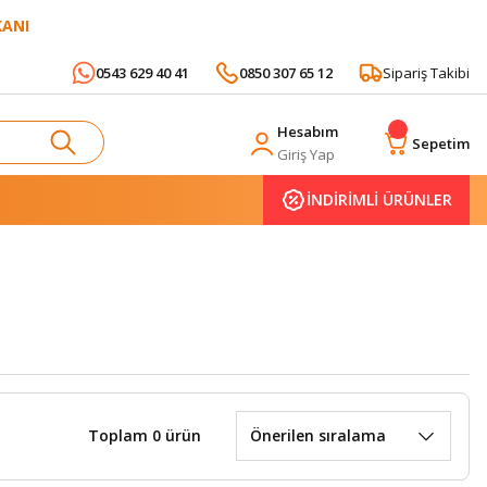
KANI
0543 629 40 41
0850 307 65 12
Sipariş Takibi
Hesabım
Sepetim
Giriş Yap
İNDİRİMLİ ÜRÜNLER
Toplam 0 ürün