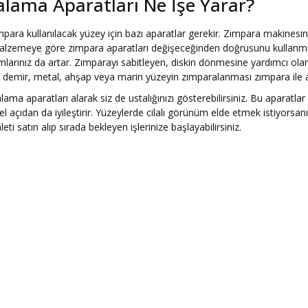
lama Aparatları Ne İşe Yarar?
ımpara kullanılacak yüzey için bazı aparatlar gerekir. Zımpara makinesinin
alzemeye göre zımpara aparatları değişeceğinden doğrusunu kullanmalı
mlarınız da artar. Zımparayı sabitleyen, diskin dönmesine yardımcı ol
on, demir, metal, ahşap veya marin yüzeyin zımparalanması zımpara i
alama aparatları alarak siz de ustalığınızı gösterebilirsiniz. Bu aparat
l açıdan da iyileştirir. Yüzeylerde cilalı görünüm elde etmek istiyorsa
ti satın alıp sırada bekleyen işlerinize başlayabilirsiniz.