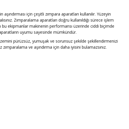
 aşındırması için çeşitli zımpara aparatları kullanılır. Yüzeyin
sınız. Zımparalama aparatları doğru kullanıldığı sürece işlem
an bu ekipmanlar makinenin performansı üzerinde ciddi biçimde
le aparatların uyumu sayesinde mümkündür.
lar zemini pürüzsüz, yumuşak ve sorunsuz şekilde şekillendirmenizi
nız zımparalama ve aşındırma için daha iyisini bulamazsınız.