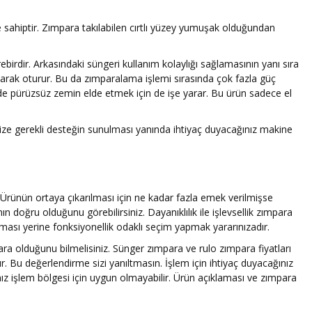
sahiptir. Zımpara takılabilen cırtlı yüzey yumuşak olduğundan
irebirdir. Arkasındaki süngeri kullanım kolaylığı sağlamasının yanı sıra
olarak oturur. Bu da zımparalama işlemi sırasında çok fazla güç
e pürüzsüz zemin elde etmek için de işe yarar. Bu ürün sadece el
in. Size gerekli desteğin sunulması yanında ihtiyaç duyacağınız makine
r. Ürünün ortaya çıkarılması için ne kadar fazla emek verilmişse
doğru olduğunu görebilirsiniz. Dayanıklılık ile işlevsellik zımpara
ırması yerine fonksiyonellik odaklı seçim yapmak yararınızadır.
ara olduğunu bilmelisiniz. Sünger zımpara ve rulo zımpara fiyatları
ıdır. Bu değerlendirme sizi yanıltmasın. İşlem için ihtiyaç duyacağınız
ız işlem bölgesi için uygun olmayabilir. Ürün açıklaması ve zımpara