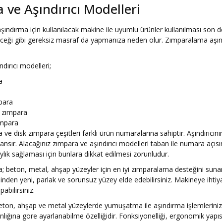
 ve Aşındırıcı Modelleri
ındırma için kullanılacak makine ile uyumlu ürünler kullanılması son
eceği gibi gereksiz masraf da yapmanıza neden olur. Zımparalama aşın
dırıcı modelleri;
a
mpara
sk zımpara
ımpara
ve disk zımpara çeşitleri farklı ürün numaralarına sahiptir. Aşındırıcının
nsır. Alacağınız zımpara ve aşındırıcı modelleri taban ile numara açısınd
lık sağlaması için bunlara dikkat edilmesi zorunludur.
; beton, metal, ahşap yüzeyler için en iyi zımparalama desteğini su
isinden yeni, parlak ve sorunsuz yüzey elde edebilirsiniz. Makineye ih
pabilirsiniz.
beton, ahşap ve metal yüzeylerde yumuşatma ile aşındırma işlemlerinizi
ınlığına göre ayarlanabilme özelliğidir. Fonksiyonelliği, ergonomik yapı