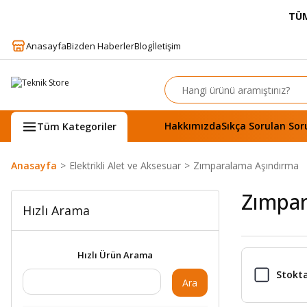
TÜM
Anasayfa
Bizden Haberler
Blog
İletişim
Hakkımızda
Sıkça Sorulan Sor
Tüm Kategoriler
Anasayfa
Elektrikli Alet ve Aksesuar
Zımparalama Aşındırma
Zımpar
Hızlı Arama
Hızlı Ürün Arama
Stokta
Ara