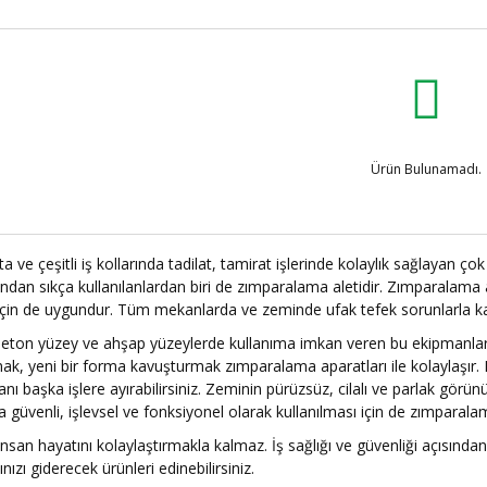
Ürün Bulunamadı.
a ve çeşitli iş kollarında tadilat, tamirat işlerinde kolaylık sağlayan ço
ından sıkça kullanılanlardan biri de zımparalama aletidir. Zımparalama
 için de uygundur. Tüm mekanlarda ve zeminde ufak tefek sorunlarla kar
eton yüzey ve ahşap yüzeylerde kullanıma imkan veren bu ekipmanlar iş
mak, yeni bir forma kavuşturmak zımparalama aparatları ile kolaylaşır
nı başka işlere ayırabilirsiniz. Zeminin pürüzsüz, cilalı ve parlak görün
 güvenli, işlevsel ve fonksiyonel olarak kullanılması için de zımparalam
insan hayatını kolaylaştırmakla kalmaz. İş sağlığı ve güvenliği açısından
nızı giderecek ürünleri edinebilirsiniz.