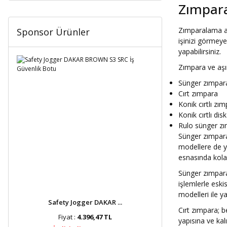
Zımpara
Zımparalama aş
Sponsor Ürünler
işinizi görmey
yapabilirsiniz.
Zımpara ve aşın
Sünger zımpar
Cırt zımpara
Konik cırtlı zı
Konik cırtlı di
Rulo sünger z
Sünger zımpara 
modellere de ya
esnasında kolay
Sünger zımpara
işlemlerle esk
modelleri ile ya
Safety Jogger DAKAR ...
Cırt zımpara; 
Fiyat :
4.396,47 TL
yapısına ve kal