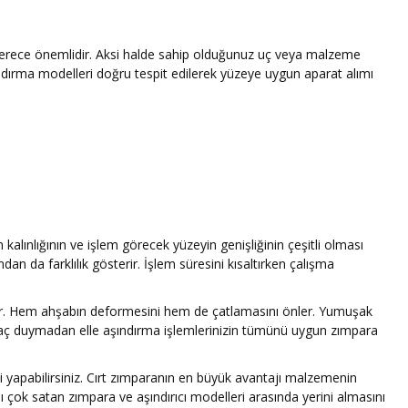
 derece önemlidir. Aksi halde sahip olduğunuz uç veya malzeme
dırma modelleri doğru tespit edilerek yüzeye uygun aparat alımı
 kalınlığının ve işlem görecek yüzeyin genişliğinin çeşitli olması
an da farklılık gösterir. İşlem süresini kısaltırken çalışma
nar. Hem ahşabın deformesini hem de çatlamasını önler. Yumuşak
tiyaç duymadan elle aşındırma işlemlerinizin tümünü uygun zımpara
 yapabilirsiniz. Cırt zımparanın en büyük avantajı malzemenin
sı çok satan zımpara ve aşındırıcı modelleri arasında yerini almasını