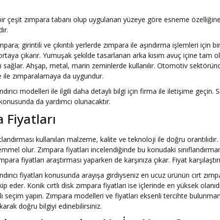
bir çeşit zımpara tabanı olup uygulanan yüzeye göre esneme özelliğine 
ır.
ara; girintili ve çıkıntılı yerlerde zımpara ile aşındırma işlemleri için b
 ortaya çıkarır. Yumuşak şekilde tasarlanan arka kısım avuç içine tam 
sağlar. Ahşap, metal, marin zeminlerde kullanılır. Otomotiv sektöründ
ne ile zımparalamaya da uygundur.
dırıcı modelleri ile ilgili daha detaylı bilgi için firma ile iletişime geç
konusunda da yardımcı olunacaktır.
 Fiyatları
tlandırması kullanılan malzeme, kalite ve teknoloji ile doğru orantılıdı
el olur. Zımpara fiyatları incelendiğinde bu konudaki sınıflandırmanın 
mpara fiyatları araştırması yaparken de karşınıza çıkar. Fiyat karşılaşt
dırıcı fiyatları konusunda arayışa girdiyseniz en ucuz ürünün cırt zımp
kip eder. Konik cırtlı disk zımpara fiyatları ise içlerinde en yüksek olan
 seçim yapın. Zımpara modelleri ve fiyatları eksenli tercihte bulunman
karak doğru bilgiyi edinebilirsiniz.