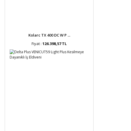
Kolarc TX 400 DC W P ...
Fiyat :
126.398,57 TL