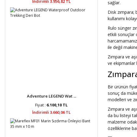
İndirimli 3.956,82 TL
sağlar.
Disk zımpara; 
kullanımı kolayd
Rulo sünger zımp
etkili sonuçlar
harcamamanızı 
ile değil maki
Zımpara ve aşın
ve ekipmanlar 
Zımpara
Bir ürünün fiya
sonuç da mükemm
Adventure LEGEND Wat ...
modelleri ve zı
Fiyat :
6.100,10 TL
Zımpara ve aşın
İndirimli 3.660,06 TL
da bu listeyi ta
malzeme odaklı
özelliklerine ba