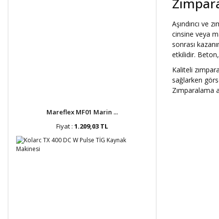
Zımpara
Aşındırıcı ve z
cinsine veya m
sonrası kazanı
etkilidir. Bet
Kaliteli zımpar
sağlarken görse
Zımparalama ale
Mareflex MF01 Marin ...
Fiyat :
1.209,03 TL