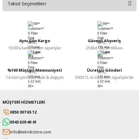
Taksit Seçenekleri
Bu ürüne ilk yorumu siz yapın!
Yorum Yaz
Aynı Gün Kargo
Güvenli Alışveriş
16:00’a kadar ki tüm siparişler
256bit SSL Sertifikası
%100 Müşteri Memnuniyeti
Ücretsiz Gönderi
14 Gün içerisinde iade & değişim
5000 TL ve üzeri tüm siparişlerde
MÜŞTERİ HİZMETLERİ
0850 307 65 12
0543 629 40 41
info@teknikstore.com