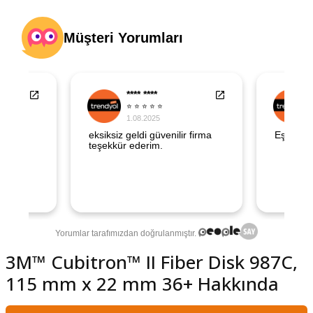
şındırma
3M™ Cubitron™ II Fiber Disk 987C,
115 mm x 22 mm 36+ Hakkında