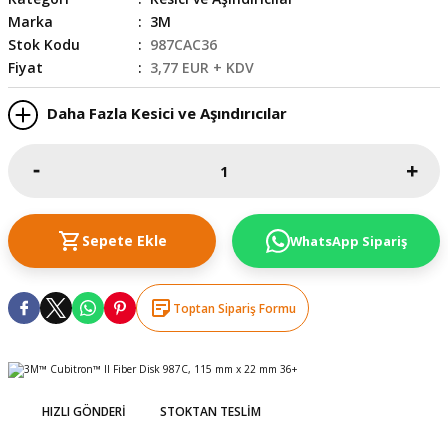
Marka
3M
skesi
tleri
r
Stok Kodu
987CAC36
Fiyat
3,77 EUR + KDV
r
e
Daha Fazla Kesici ve Aşındırıcılar
k Siperlik
teresi
siyonlar
inesi
i
Sepete Ekle
WhatsApp Sipariş
ara
Toptan Sipariş Formu
akinesi
i
HIZLI GÖNDERI
STOKTAN TESLIM
a Üfleme