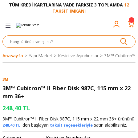
TÜM KREDİ KARTLARINA VADE FARKSIZ 3 TOPLAMDA
12
Geri Dön
Geri Dön
Geri Dön
Geri Dön
Geri Dön
Geri Dön
Geri Dön
Geri Dön
Geri Dön
TAKSİT İMKANI
venliği
akkabı
let ve Aksesuar
kinesi
rı
Ürünler
nesi ve Ürünleri
eri ve Aksesuarı
ama Makinesi
 Makinesi
ları
z
sek
eri
eri
 Bot
leme
çları
nşon
bot-Cobot
ular
Anasayfa
Yapı Market
Kesici ve Aşındırıcılar
3M™ Cubitron™ I
er
si
ge
çları
ıcılar
el
üler
r
3M
r
abı
akinesi
 Makinesi
ap Ucu
nü
üksiyon
i
i
3M™ Cubitron™ II Fiber Disk 987C, 115 mm x 22
mm 36+
uyruğu
Yıkama Makinesi
rmaz Bantlar
calar
248,40 TL
ancası
Takımları
3M™ Cubitron™ II Fiber Disk 987C, 115 mm x 22 mm 36+ ürününü
'den başlayan
satın alabilirsiniz.
248,40 TL
taksit seçenekleriyle
aklığı
pası
Kategori
Kesici ve Aşındırıcılar