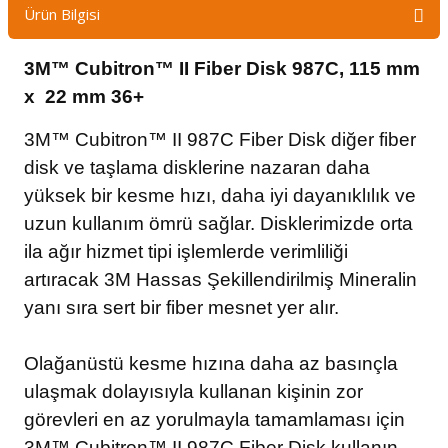
Ürün Bilgisi
3M™ Cubitron™ II Fiber Disk 987C, 115 mm
x 22 mm 36+
3M™ Cubitron™ II 987C Fiber Disk diğer fiber
disk ve taşlama disklerine nazaran daha
yüksek bir kesme hızı, daha iyi dayanıklılık ve
uzun kullanım ömrü sağlar. Disklerimizde orta
ila ağır hizmet tipi işlemlerde verimliliği
artıracak 3M Hassas Şekillendirilmiş Mineralin
yanı sıra sert bir fiber mesnet yer alır.
Olağanüstü kesme hızına daha az basınçla
ulaşmak dolayısıyla kullanan kişinin zor
görevleri en az yorulmayla tamamlaması için
3M™ Cubitron™ II 987C Fiber Disk kullanın.