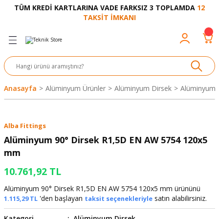
TÜM KREDİ KARTLARINA VADE FARKSIZ 3 TOPLAMDA
12
Geri Dön
Geri Dön
Geri Dön
Geri Dön
Geri Dön
Geri Dön
Geri Dön
Geri Dön
Geri Dön
TAKSİT İMKANI
venliği
akkabı
let ve Aksesuar
kinesi
rı
Ürünler
nesi ve Ürünleri
eri ve Aksesuarı
ama Makinesi
 Makinesi
ları
z
sek
eri
eri
 Bot
leme
çları
nşon
bot-Cobot
ular
Anasayfa
Alüminyum Ürünler
Alüminyum Dirsek
Alüminyum 
er
si
ge
çları
ıcılar
el
üler
r
Alba Fittings
r
abı
akinesi
 Makinesi
ap Ucu
nü
üksiyon
i
i
Alüminyum 90° Dirsek R1,5D EN AW 5754 120x5
mm
uyruğu
Yıkama Makinesi
rmaz Bantlar
calar
10.761,92 TL
ancası
Takımları
Alüminyum 90° Dirsek R1,5D EN AW 5754 120x5 mm ürününü
'den başlayan
satın alabilirsiniz.
1.115,29 TL
taksit seçenekleriyle
aklığı
pası
Kategori
Alüminyum Dirsek