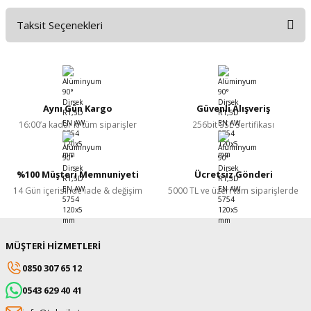
Taksit Seçenekleri
Bu ürüne ilk yorumu siz yapın!
Yorum Yaz
Aynı Gün Kargo
Güvenli Alışveriş
16:00’a kadar ki tüm siparişler
256bit SSL Sertifikası
%100 Müşteri Memnuniyeti
Ücretsiz Gönderi
14 Gün içerisinde iade & değişim
5000 TL ve üzeri tüm siparişlerde
MÜŞTERİ HİZMETLERİ
0850 307 65 12
0543 629 40 41