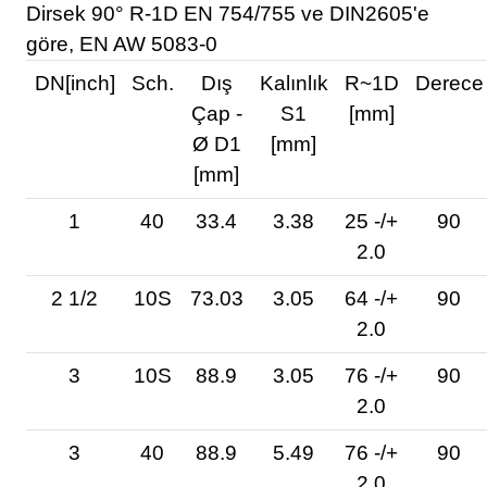
Dirsek 90° R-1D EN 754/755 ve DIN2605'e
göre, EN AW 5083-0
DN[inch]
Sch.
Dış
Kalınlık
R~1D
Derece
Çap -
S1
[mm]
Ø D1
[mm]
[mm]
1
40
33.4
3.38
25 -/+
90
2.0
2 1/2
10S
73.03
3.05
64 -/+
90
2.0
3
10S
88.9
3.05
76 -/+
90
2.0
3
40
88.9
5.49
76 -/+
90
2.0