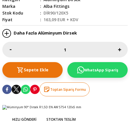
Marka
Alba Fittings
skesi
tleri
r
Stok Kodu
DİR90/120X5
Fiyat
163,09 EUR + KDV
r
e
Daha Fazla Alüminyum Dirsek
k Siperlik
teresi
siyonlar
inesi
i
Sepete Ekle
WhatsApp Sipariş
ara
Toptan Sipariş Formu
akinesi
i
HIZLI GÖNDERI
STOKTAN TESLIM
a Üfleme