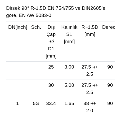
Dirsek 90° R-1.5D EN 754/755 ve DIN2605'e
göre, EN AW 5083-0
DN[inch]
Sch.
Dış
Kalınlık
R~1.5D
Dere
Çap
S1
[mm]
-Ø
[mm]
D1
[mm]
25
3.00
27.5 -/+
90
2.5
30
5.00
27.5 -/+
90
2.5
1
5S
33.4
1.65
38 -/+
90
2.0