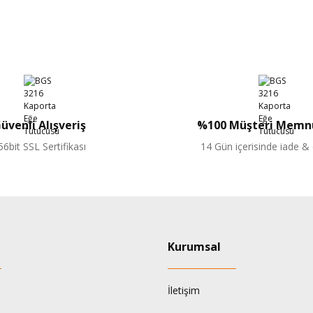
Yorum Yaz
Peşin Fiyatına Taksit
BGS
a Eğesi Balıksırtı Kaba 350x35x4 mm
BGS 3217-3 Kapor
üvenli Alışveriş
%100 Müşteri Memnu
0
2.679,98 TL
%3
56bit SSL Sertifikası
14 Gün içerisinde iade &
1.875,99 TL
Sepete Ekle
Kurumsal
İletişim