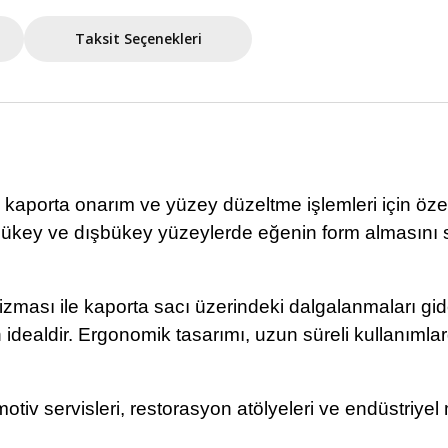
Taksit Seçenekleri
orta onarım ve yüzey düzeltme işlemleri için özel o
içbükey ve dışbükey yüzeylerde eğenin form almasını 
ması ile kaporta sacı üzerindeki dalgalanmaları gi
n idealdir. Ergonomik tasarımı, uzun süreli kullanım
otiv servisleri, restorasyon atölyeleri ve endüstriyel