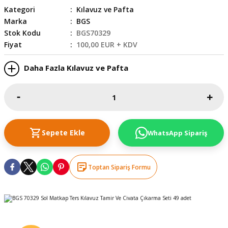
Kategori
Kılavuz ve Pafta
skesi
tleri
r
Marka
BGS
Stok Kodu
BGS70329
r
e
Fiyat
100,00 EUR + KDV
k Siperlik
teresi
Daha Fazla Kılavuz ve Pafta
siyonlar
inesi
i
Sepete Ekle
WhatsApp Sipariş
ara
akinesi
Toptan Sipariş Formu
i
a Üfleme