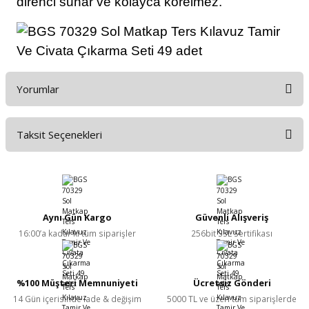
direnci sunar ve kolayca körelmez.
Yorumlar
Taksit Seçenekleri
Bu ürüne ilk yorumu siz yapın!
Yorum Yaz
Aynı Gün Kargo
Güvenli Alışveriş
16:00’a kadar ki tüm siparişler
256bit SSL Sertifikası
%100 Müşteri Memnuniyeti
Ücretsiz Gönderi
14 Gün içerisinde iade & değişim
5000 TL ve üzeri tüm siparişlerde