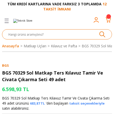
TÜM KREDİ KARTLARINA VADE FARKSIZ 3 TOPLAMDA
12
Geri Dön
Geri Dön
Geri Dön
Geri Dön
Geri Dön
Geri Dön
Geri Dön
Geri Dön
Geri Dön
TAKSİT İMKANI
venliği
akkabı
let ve Aksesuar
kinesi
rı
Ürünler
nesi ve Ürünleri
eri ve Aksesuarı
ama Makinesi
 Makinesi
ları
z
sek
eri
eri
 Bot
leme
çları
nşon
bot-Cobot
ular
Anasayfa
Matkap Uçları
Kılavuz ve Pafta
BGS 70329 Sol Matk
er
si
ge
çları
ıcılar
el
üler
r
BGS
r
abı
akinesi
 Makinesi
ap Ucu
nü
üksiyon
i
i
BGS 70329 Sol Matkap Ters Kılavuz Tamir Ve
Civata Çıkarma Seti 49 adet
uyruğu
Yıkama Makinesi
rmaz Bantlar
calar
6.598,93 TL
ancası
Takımları
BGS 70329 Sol Matkap Ters Kılavuz Tamir Ve Civata Çıkarma Seti
49 adet ürününü
'den başlayan
683,87 TL
taksit seçenekleriyle
aklığı
pası
satın alabilirsiniz.