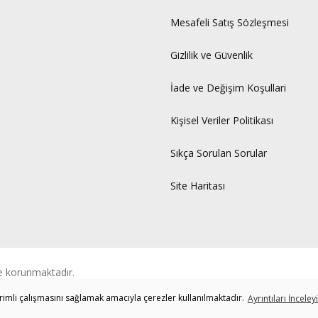
Mesafeli Satış Sözleşmesi
Gizlilik ve Güvenlik
İade ve Değişim Koşullari
Kişisel Veriler Politikası
Sıkça Sorulan Sorular
Site Haritası
ile korunmaktadır.
verimli çalışmasını sağlamak amacıyla çerezler kullanılmaktadır.
Ayrıntıları İnceley
ile
ideasoft
e-