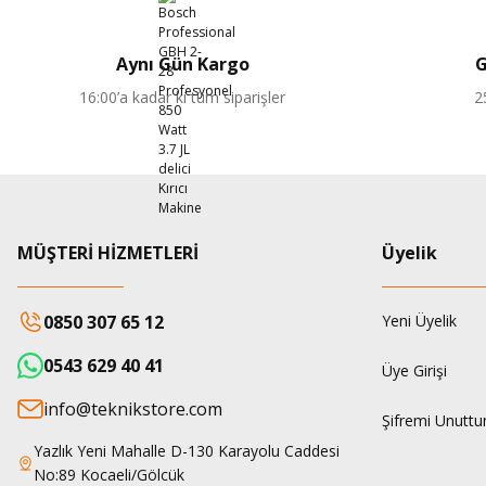
Aynı Gün Kargo
G
16:00’a kadar ki tüm siparişler
2
MÜŞTERİ HİZMETLERİ
Üyelik
0850 307 65 12
Yeni Üyelik
0543 629 40 41
Üye Girişi
info@teknikstore.com
Şifremi Unutt
Yazlık Yeni Mahalle D-130 Karayolu Caddesi
No:89 Kocaeli/Gölcük