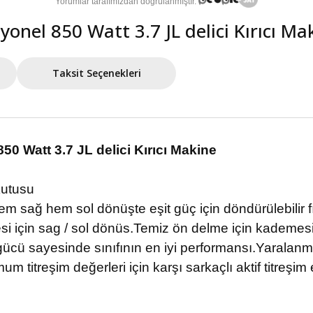
onel 850 Watt 3.7 JL delici Kırıcı M
Taksit Seçenekleri
0 Watt 3.7 JL delici Kırıcı Makine
kutusu
m sağ hem sol dönüşte eşit güç için döndürülebilir f
i için sag / sol dönüs.
Temiz ön delme için kademesiz
cü sayesinde sınıfının en iyi performansı.
Yaralanma
um titreşim değerleri için karşı sarkaçlı aktif titreşi