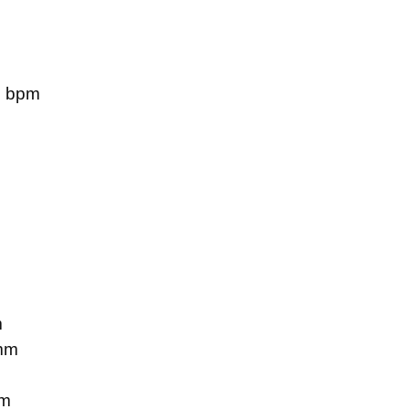
0 bpm
m
 mm
mm