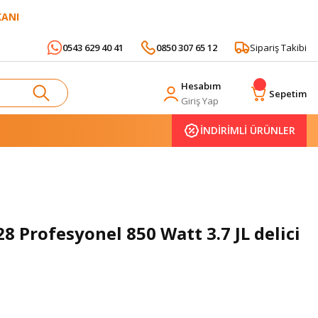
KANI
0543 629 40 41
0850 307 65 12
Sipariş Takibi
Hesabım
Sepetim
Giriş Yap
İNDİRİMLİ ÜRÜNLER
8 Profesyonel 850 Watt 3.7 JL delici