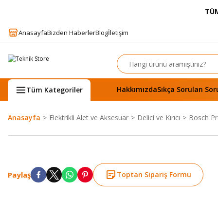
TÜM
Anasayfa
Bizden Haberler
Blog
İletişim
Hakkımızda
Sıkça Sorulan Sor
Tüm Kategoriler
Anasayfa
Elektrikli Alet ve Aksesuar
Delici ve Kırıcı
Bosch Pro
Paylaş
Toptan Sipariş Formu