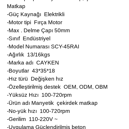
Matkap
-Güç Kaynağı Elektrikli
-Motor tipi Fırça Motor
-Max . Delme Çapı 50mm
-Sınıf Endüstriyel
-Model Numarası SCY-45RAI
-Ağırlık 13/16kgs
-Marka adı CAYKEN
-Boyutlar 43*35*18
-Hız türü Değişken hız
-Özelleştirilmiş destek OEM, ODM, OBM
-Yüksüz Hızı 100-720rpm
-Ürün adı Manyetik çekirdek matkap
-No-yük hızı 100-720rpm
-Gerilim 110-220V ~
-Uygulama Güçlendirilmiş beton