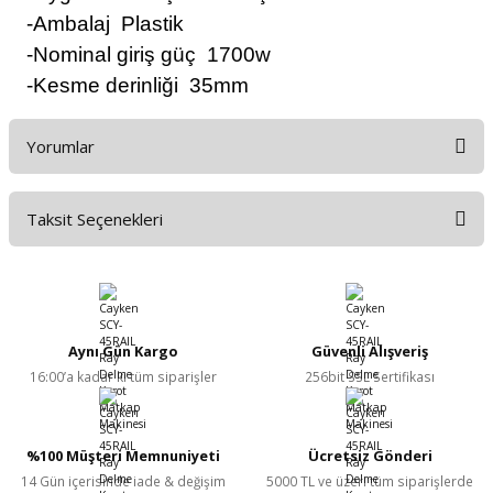
-Ambalaj Plastik
-Nominal giriş güç 1700w
-Kesme derinliği 35mm
Yorumlar
Taksit Seçenekleri
Bu ürüne ilk yorumu siz yapın!
Yorum Yaz
Aynı Gün Kargo
Güvenli Alışveriş
16:00’a kadar ki tüm siparişler
256bit SSL Sertifikası
%100 Müşteri Memnuniyeti
Ücretsiz Gönderi
14 Gün içerisinde iade & değişim
5000 TL ve üzeri tüm siparişlerde