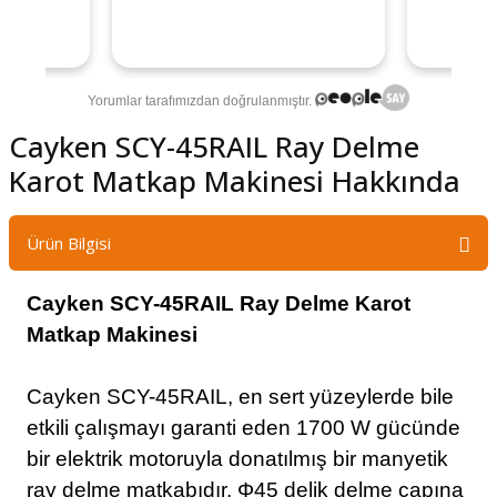
şındırma
Cayken SCY-45RAIL Ray Delme
Karot Matkap Makinesi Hakkında
Ürün Bilgisi
Cayken SCY-45RAIL Ray Delme Karot
Matkap Makinesi
Cayken SCY-45RAIL, en sert yüzeylerde bile
etkili çalışmayı garanti eden 1700 W gücünde
bir elektrik motoruyla donatılmış bir manyetik
ray delme matkabıdır.
Φ45
delik delme çapına