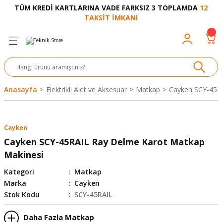
TÜM KREDİ KARTLARINA VADE FARKSIZ 3 TOPLAMDA
12
Geri Dön
Geri Dön
Geri Dön
Geri Dön
Geri Dön
Geri Dön
Geri Dön
Geri Dön
Geri Dön
TAKSİT İMKANI
venliği
akkabı
let ve Aksesuar
kinesi
rı
Ürünler
nesi ve Ürünleri
eri ve Aksesuarı
ama Makinesi
 Makinesi
ları
z
sek
eri
eri
 Bot
leme
çları
nşon
bot-Cobot
ular
Anasayfa
Elektrikli Alet ve Aksesuar
Matkap
Cayken SCY-45R
er
si
ge
çları
ıcılar
el
üler
r
Cayken
r
abı
akinesi
 Makinesi
ap Ucu
nü
üksiyon
i
i
Cayken SCY-45RAIL Ray Delme Karot Matkap
Makinesi
uyruğu
Yıkama Makinesi
rmaz Bantlar
calar
Kategori
Matkap
Marka
Cayken
ancası
Takımları
Stok Kodu
SCY-45RAIL
aklığı
pası
Daha Fazla Matkap