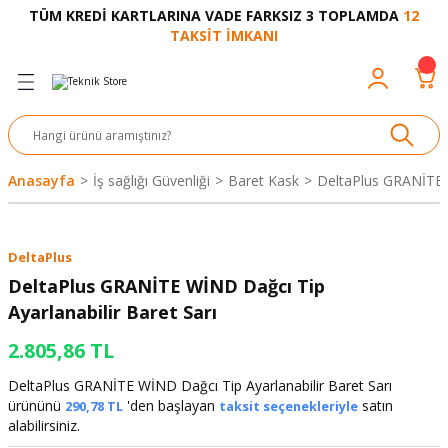
TÜM KREDİ KARTLARINA VADE FARKSIZ 3 TOPLAMDA
12
Geri Dön
Geri Dön
Geri Dön
Geri Dön
Geri Dön
Geri Dön
Geri Dön
Geri Dön
Geri Dön
TAKSİT İMKANI
venliği
akkabı
let ve Aksesuar
kinesi
rı
Ürünler
nesi ve Ürünleri
eri ve Aksesuarı
ama Makinesi
 Makinesi
ları
z
sek
eri
eri
 Bot
leme
çları
nşon
bot-Cobot
ular
Anasayfa
İş sağlığı Güvenliği
Baret Kask
DeltaPlus GRANİTE W
er
si
ge
çları
ıcılar
el
üler
r
DeltaPlus
r
abı
akinesi
 Makinesi
ap Ucu
nü
üksiyon
i
i
DeltaPlus GRANİTE WİND Dağcı Tip
Ayarlanabilir Baret Sarı
uyruğu
Yıkama Makinesi
rmaz Bantlar
calar
2.805,86 TL
ancası
Takımları
DeltaPlus GRANİTE WİND Dağcı Tip Ayarlanabilir Baret Sarı
ürününü
'den başlayan
satın
290,78 TL
taksit seçenekleriyle
aklığı
pası
alabilirsiniz.