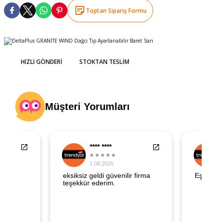
şındırma
Toptan Sipariş Formu
HIZLI GÖNDERI
STOKTAN TESLIM