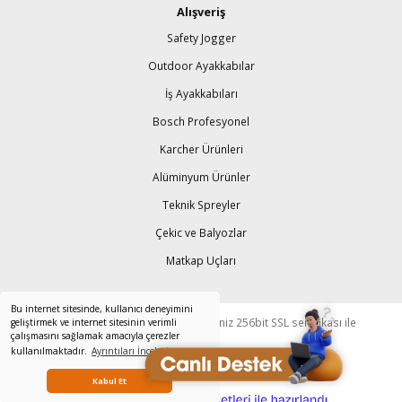
Alışveriş
Safety Jogger
Outdoor Ayakkabılar
İş Ayakkabıları
Bosch Profesyonel
Karcher Ürünleri
Alüminyum Ürünler
Teknik Spreyler
Çekic ve Balyozlar
Matkap Uçları
Bu internet sitesinde, kullanıcı deneyimini
© Tüm Hakları Saklıdır. Kredi kartı bilgileriniz 256bit SSL sertifikası ile
geliştirmek ve internet sitesinin verimli
çalışmasını sağlamak amacıyla çerezler
korunmaktadır.
kullanılmaktadır.
Ayrıntıları İnceleyin
Kabul Et
ideasoft
ile
e-