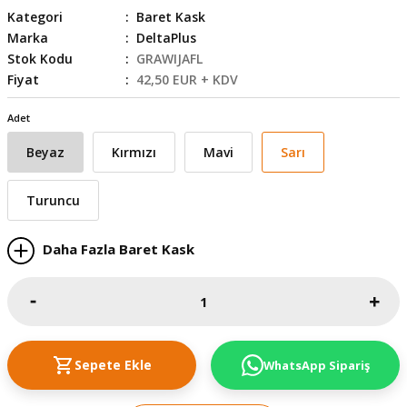
Kategori
Baret Kask
skesi
tleri
r
Marka
DeltaPlus
Stok Kodu
GRAWIJAFL
r
e
Fiyat
42,50 EUR + KDV
k Siperlik
teresi
Adet
Beyaz
Kırmızı
Mavi
Sarı
siyonlar
inesi
i
Turuncu
ara
Daha Fazla Baret Kask
akinesi
i
Sepete Ekle
WhatsApp Sipariş
a Üfleme