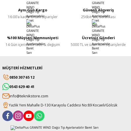
Aynı Gün Kargo
Güvenli Alışveriş
16:00’a kadar ki tüm siparişler
256bit SSL Sertifikası
%100 Müşteri Memnuniyeti
Ücretsiz Gönderi
14 Gün içerisinde iade & değişim
5000 TL ve üzeri tüm siparişlerde
MÜŞTERİ HİZMETLERİ
0850 307 65 12
0543 629 40 41
info@teknikstore.com
Yazlık Yeni Mahalle D-130 Karayolu Caddesi No:89 Kocaeli/Gölcük