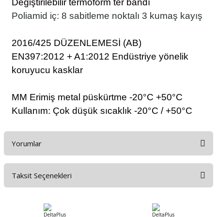
Değiştirilebilir termoform ter bandı
Poliamid iç: 8 sabitleme noktalı 3 kumaş kayış
2016/425 DÜZENLEMESİ (AB)
EN397:2012 + A1:2012 Endüstriye yönelik
koruyucu kasklar
MM Erimiş metal püskürtme -20°C +50°C
Kullanım: Çok düşük sıcaklık -20°C / +50°C
Yorumlar
Taksit Seçenekleri
Bu ürüne ilk yorumu siz yapın!
Yorum Yaz