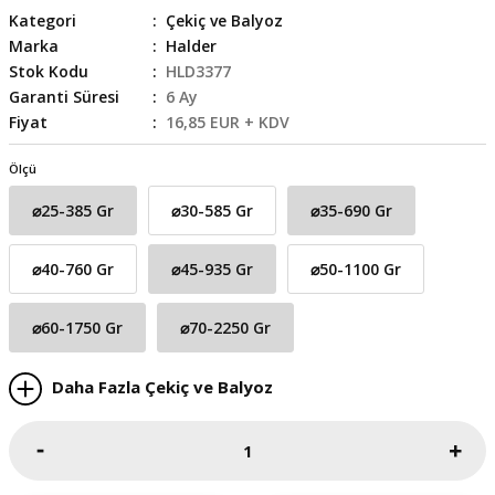
Kategori
Çekiç ve Balyoz
skesi
tleri
r
Marka
Halder
Stok Kodu
HLD3377
r
e
Garanti Süresi
6 Ay
Fiyat
16,85 EUR + KDV
k Siperlik
teresi
Ölçü
siyonlar
⌀25-385 Gr
⌀30-585 Gr
⌀35-690 Gr
inesi
i
⌀40-760 Gr
⌀45-935 Gr
⌀50-1100 Gr
ara
⌀60-1750 Gr
⌀70-2250 Gr
akinesi
Daha Fazla Çekiç ve Balyoz
i
a Üfleme