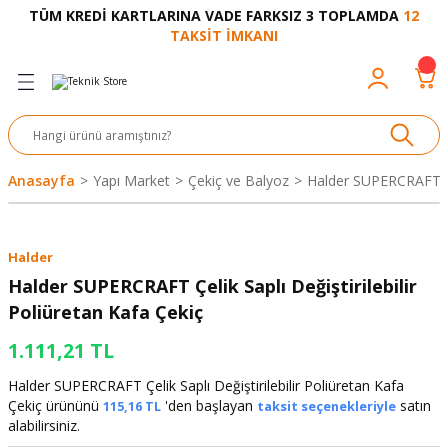
TÜM KREDİ KARTLARINA VADE FARKSIZ 3 TOPLAMDA
12
Geri Dön
Geri Dön
Geri Dön
Geri Dön
Geri Dön
Geri Dön
Geri Dön
Geri Dön
Geri Dön
TAKSİT İMKANI
venliği
akkabı
let ve Aksesuar
kinesi
rı
Ürünler
nesi ve Ürünleri
eri ve Aksesuarı
ama Makinesi
 Makinesi
ları
z
sek
eri
eri
 Bot
leme
çları
nşon
bot-Cobot
ular
Anasayfa
Yapı Market
Çekiç ve Balyoz
Halder SUPERCRAFT Çeli
er
si
ge
çları
ıcılar
el
üler
r
Halder
r
abı
akinesi
 Makinesi
ap Ucu
nü
üksiyon
i
i
Halder SUPERCRAFT Çelik Saplı Değiştirilebilir
Poliüretan Kafa Çekiç
uyruğu
Yıkama Makinesi
rmaz Bantlar
calar
1.111,21 TL
ancası
Takımları
Halder SUPERCRAFT Çelik Saplı Değiştirilebilir Poliüretan Kafa
Çekiç ürününü
'den başlayan
satın
115,16 TL
taksit seçenekleriyle
aklığı
pası
alabilirsiniz.