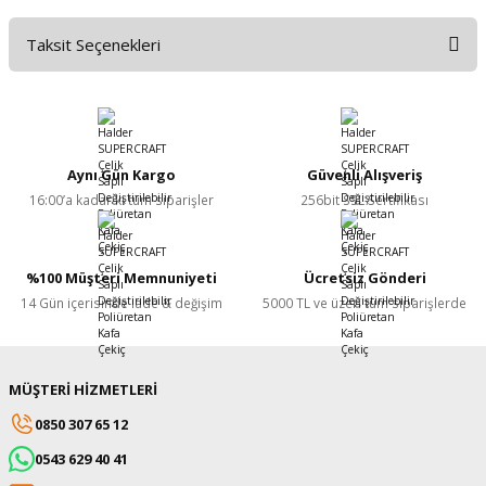
Taksit Seçenekleri
Bu ürüne ilk yorumu siz yapın!
Yorum Yaz
Aynı Gün Kargo
Güvenli Alışveriş
16:00’a kadar ki tüm siparişler
256bit SSL Sertifikası
%100 Müşteri Memnuniyeti
Ücretsiz Gönderi
14 Gün içerisinde iade & değişim
5000 TL ve üzeri tüm siparişlerde
MÜŞTERİ HİZMETLERİ
0850 307 65 12
0543 629 40 41