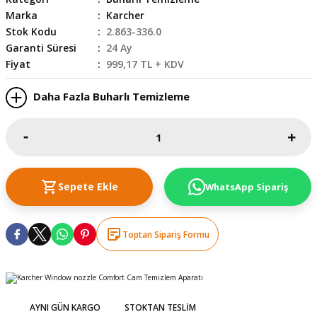
Marka
Karcher
skesi
tleri
r
Stok Kodu
2.863-336.0
Garanti Süresi
24 Ay
r
e
Fiyat
999,17 TL + KDV
k Siperlik
teresi
Daha Fazla Buharlı Temizleme
siyonlar
inesi
i
Sepete Ekle
WhatsApp Sipariş
ara
akinesi
Toptan Sipariş Formu
i
a Üfleme
AYNI GÜN KARGO
STOKTAN TESLIM