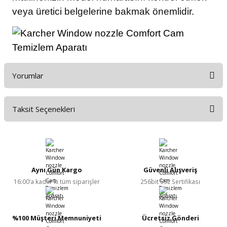
veya üretici belgelerine bakmak önemlidir.
Yorumlar
Taksit Seçenekleri
Bu ürüne ilk yorumu siz yapın!
Yorum Yaz
Aynı Gün Kargo
Güvenli Alışveriş
16:00’a kadar ki tüm siparişler
256bit SSL Sertifikası
%100 Müşteri Memnuniyeti
Ücretsiz Gönderi