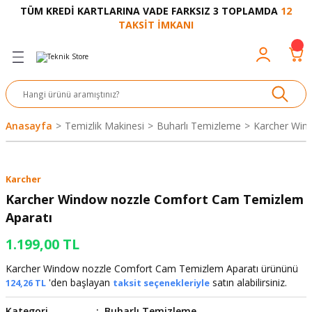
TÜM KREDİ KARTLARINA VADE FARKSIZ 3 TOPLAMDA
12
Geri Dön
Geri Dön
Geri Dön
Geri Dön
Geri Dön
Geri Dön
Geri Dön
Geri Dön
Geri Dön
TAKSİT İMKANI
venliği
akkabı
let ve Aksesuar
kinesi
rı
Ürünler
nesi ve Ürünleri
eri ve Aksesuarı
ama Makinesi
 Makinesi
ları
z
sek
eri
eri
 Bot
leme
çları
nşon
bot-Cobot
ular
Anasayfa
Temizlik Makinesi
Buharlı Temizleme
Karcher Win
er
si
ge
çları
ıcılar
el
üler
r
Karcher
r
abı
akinesi
 Makinesi
ap Ucu
nü
üksiyon
i
i
Karcher Window nozzle Comfort Cam Temizlem
Aparatı
uyruğu
Yıkama Makinesi
rmaz Bantlar
calar
1.199,00 TL
ancası
Takımları
Karcher Window nozzle Comfort Cam Temizlem Aparatı ürününü
'den başlayan
satın alabilirsiniz.
124,26 TL
taksit seçenekleriyle
aklığı
pası
Kategori
Buharlı Temizleme