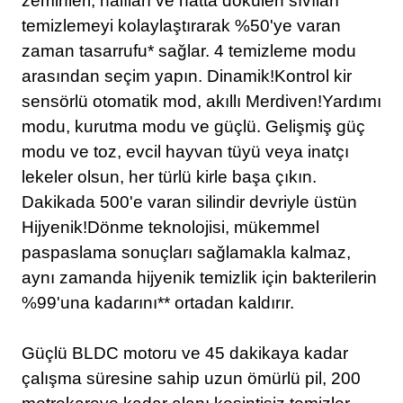
zeminleri, halıları ve hatta dökülen sıvıları
temizlemeyi kolaylaştırarak %50'ye varan
zaman tasarrufu* sağlar. 4 temizleme modu
arasından seçim yapın. Dinamik!Kontrol kir
sensörlü otomatik mod, akıllı Merdiven!Yardımı
modu, kurutma modu ve güçlü. Gelişmiş güç
modu ve toz, evcil hayvan tüyü veya inatçı
lekeler olsun, her türlü kirle başa çıkın.
Dakikada 500'e varan silindir devriyle üstün
Hijyenik!Dönme teknolojisi, mükemmel
paspaslama sonuçları sağlamakla kalmaz,
aynı zamanda hijyenik temizlik için bakterilerin
%99'una kadarını** ortadan kaldırır.
Güçlü BLDC motoru ve 45 dakikaya kadar
çalışma süresine sahip uzun ömürlü pil, 200