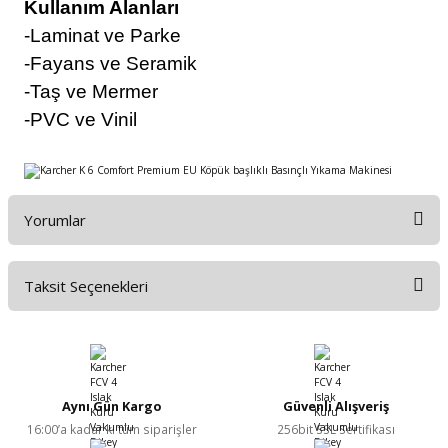
Kullanım Alanları
-Laminat ve Parke
-Fayans ve Seramik
-Taş ve Mermer
-PVC ve Vinil
Yorumlar
Taksit Seçenekleri
Bu ürüne ilk yorumu siz yapın!
Yorum Yaz
Aynı Gün Kargo
Güvenli Alışveriş
16:00’a kadar ki tüm siparişler
256bit SSL Sertifikası