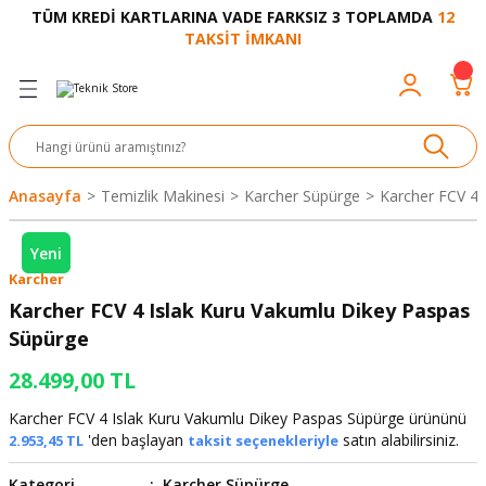
TÜM KREDİ KARTLARINA VADE FARKSIZ 3 TOPLAMDA
12
Geri Dön
Geri Dön
Geri Dön
Geri Dön
Geri Dön
Geri Dön
Geri Dön
Geri Dön
Geri Dön
TAKSİT İMKANI
venliği
akkabı
let ve Aksesuar
kinesi
rı
Ürünler
nesi ve Ürünleri
eri ve Aksesuarı
ama Makinesi
 Makinesi
ları
z
sek
eri
eri
 Bot
leme
çları
nşon
bot-Cobot
ular
Anasayfa
Temizlik Makinesi
Karcher Süpürge
Karcher FCV 4 
er
si
ge
çları
ıcılar
el
üler
r
Yeni
Karcher
r
abı
akinesi
 Makinesi
ap Ucu
nü
üksiyon
i
i
Karcher FCV 4 Islak Kuru Vakumlu Dikey Paspas
Süpürge
uyruğu
Yıkama Makinesi
rmaz Bantlar
calar
28.499,00 TL
ancası
Takımları
Karcher FCV 4 Islak Kuru Vakumlu Dikey Paspas Süpürge ürününü
'den başlayan
satın alabilirsiniz.
2.953,45 TL
taksit seçenekleriyle
aklığı
pası
Kategori
Karcher Süpürge