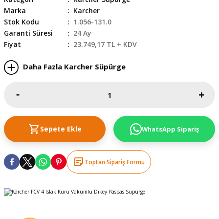
Marka
Karcher
skesi
tleri
r
Stok Kodu
1.056-131.0
Garanti Süresi
24 Ay
r
e
Fiyat
23.749,17 TL + KDV
k Siperlik
teresi
Daha Fazla Karcher Süpürge
siyonlar
inesi
i
Sepete Ekle
WhatsApp Sipariş
ara
akinesi
Toptan Sipariş Formu
i
a Üfleme