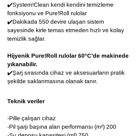
✔️System!Clean kendi kendini temizleme
fonksiyonu ve Pure!Roll rulolar
✔️Dakikada 550 devire ulaşan sistem
sayesinde kirle temas etmeden hızlı ve kolay
temizlik sağlar.
Hijyenik Pure!Roll rulolar 60°C’de makinede
yıkanabilir.
✔️Şarj sırasında cihaz ve aksesuarların pratik
şekilde saklanmasına olanak tanır.
Teknik veriler
-Pille çalışan cihaz
-Pil şarjı başına alan performansı (m²) 200
-Su deposu kapasitesi (ml) 750