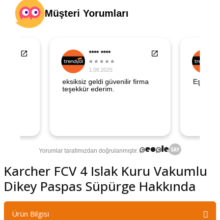
şındırma
Karcher FCV 4 Islak Kuru Vakumlu
Dikey Paspas Süpürge Hakkında
Ürün Bilgisi