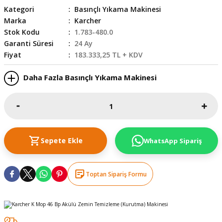
Kategori
Basınçlı Yıkama Makinesi
skesi
tleri
r
Marka
Karcher
Stok Kodu
1.783-480.0
r
e
Garanti Süresi
24 Ay
Fiyat
183.333,25 TL + KDV
k Siperlik
teresi
Daha Fazla Basınçlı Yıkama Makinesi
siyonlar
inesi
i
ara
Sepete Ekle
WhatsApp Sipariş
akinesi
Toptan Sipariş Formu
i
a Üfleme