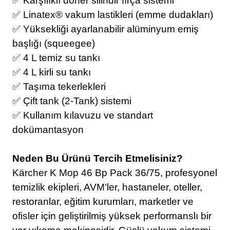
✅ Karşılıklı döner silindir fırça sistemi
✅ Linatex® vakum lastikleri (emme dudakları)
✅ Yüksekliği ayarlanabilir alüminyum emiş
başlığı (squeegee)
✅ 4 L temiz su tankı
✅ 4 L kirli su tankı
✅ Taşıma tekerlekleri
✅ Çift tank (2-Tank) sistemi
✅ Kullanım kılavuzu ve standart
dokümantasyon
Neden Bu Ürünü Tercih Etmelisiniz?
Kärcher K Mop 46 Bp Pack 36/75, profesyonel
temizlik ekipleri, AVM'ler, hastaneler, oteller,
restoranlar, eğitim kurumları, marketler ve
ofisler için geliştirilmiş yüksek performanslı bir