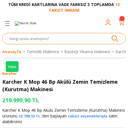
TÜM KREDİ KARTLARINA VADE FARKSIZ 3 TOPLAMDA
12
Geri Dön
Geri Dön
Geri Dön
Geri Dön
Geri Dön
Geri Dön
Geri Dön
Geri Dön
Geri Dön
TAKSİT İMKANI
venliği
akkabı
let ve Aksesuar
kinesi
rı
Ürünler
nesi ve Ürünleri
eri ve Aksesuarı
ama Makinesi
 Makinesi
ları
z
sek
eri
eri
 Bot
leme
çları
nşon
bot-Cobot
ular
Anasayfa
Temizlik Makinesi
Basınçlı Yıkama Makinesi
Karche
er
si
ge
çları
ıcılar
el
üler
r
Yeni
Karcher
r
abı
akinesi
 Makinesi
ap Ucu
nü
üksiyon
i
i
Karcher K Mop 46 Bp Akülü Zemin Temizleme
(Kurutma) Makinesi
uyruğu
Yıkama Makinesi
rmaz Bantlar
calar
219.999,90 TL
ancası
Takımları
Karcher K Mop 46 Bp Akülü Zemin Temizleme (Kurutma) Makinesi
ürününü
'den başlayan
satın
22.799,32 TL
taksit seçenekleriyle
aklığı
pası
alabilirsiniz.