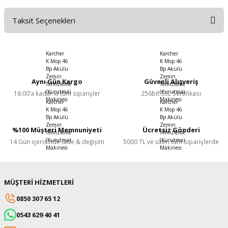
Taksit Seçenekleri
Bu ürüne ilk yorumu siz yapın!
Yorum Yaz
Aynı Gün Kargo
Güvenli Alışveriş
16:00’a kadar ki tüm siparişler
256bit SSL Sertifikası
%100 Müşteri Memnuniyeti
Ücretsiz Gönderi
14 Gün içerisinde iade & değişim
5000 TL ve üzeri tüm siparişlerde
MÜŞTERİ HİZMETLERİ
0850 307 65 12
0543 629 40 41