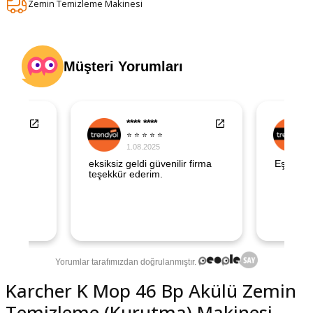
Zemin Temizleme Makinesi
şındırma
Karcher K Mop 46 Bp Akülü Zemin
Temizleme (Kurutma) Makinesi