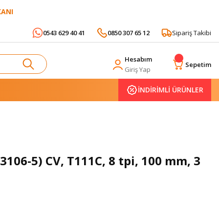
KANI
0543 629 40 41
0850 307 65 12
Sipariş Takibi
Hesabım
Sepetim
Giriş Yap
İNDİRİMLİ ÜRÜNLER
106-5) CV, T111C, 8 tpi, 100 mm, 3