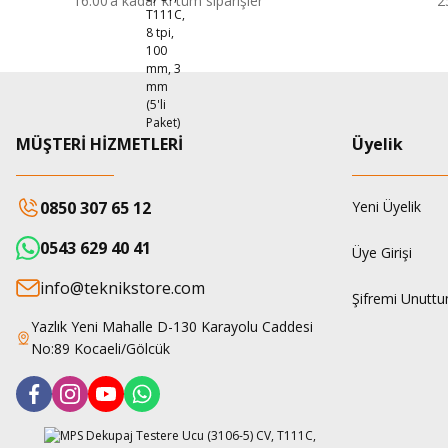
16:00’a kadar ki tüm siparişler
2
MÜŞTERİ HİZMETLERİ
Üyelik
0850 307 65 12
Yeni Üyelik
0543 629 40 41
Üye Girişi
info@teknikstore.com
Şifremi Unutt
Yazlık Yeni Mahalle D-130 Karayolu Caddesi
No:89 Kocaeli/Gölcük