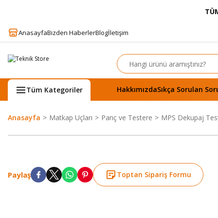
TÜM
Anasayfa
Bizden Haberler
Blog
İletişim
Hakkımızda
Sıkça Sorulan Sor
Tüm Kategoriler
Anasayfa
Matkap Uçları
Panç ve Testere
MPS Dekupaj Teste
Paylaş
Toptan Sipariş Formu