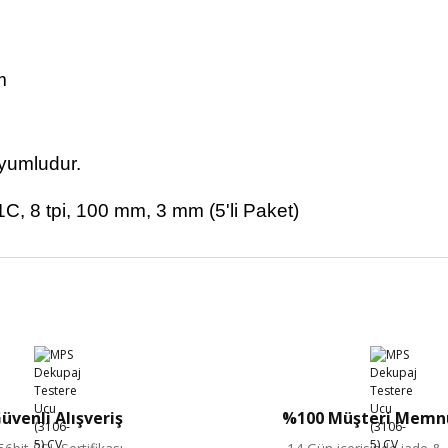
m
uyumludur.
Bu ürüne ilk yorumu siz yapın!
Yorum Yaz
üvenli Alışveriş
%100 Müşteri Memnu