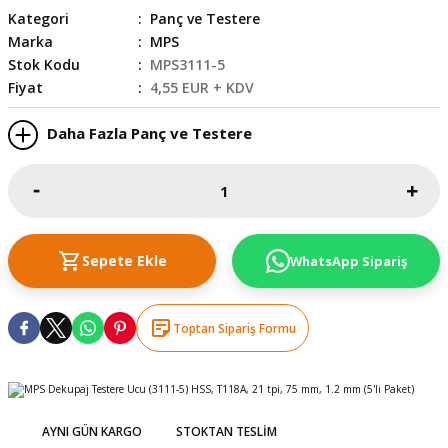
Kategori
Panç ve Testere
skesi
tleri
r
Marka
MPS
Stok Kodu
MPS3111-5
r
e
Fiyat
4,55 EUR + KDV
k Siperlik
teresi
Daha Fazla Panç ve Testere
siyonlar
inesi
i
Sepete Ekle
WhatsApp Sipariş
ara
akinesi
Toptan Sipariş Formu
i
a Üfleme
AYNI GÜN KARGO
STOKTAN TESLIM