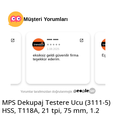
şındırma
MPS Dekupaj Testere Ucu (3111-5)
HSS, T118A, 21 tpi, 75 mm, 1.2