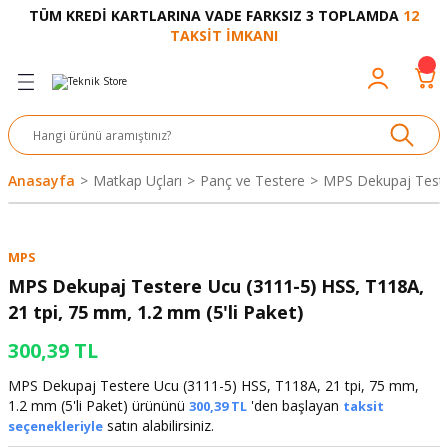
TÜM KREDİ KARTLARINA VADE FARKSIZ 3 TOPLAMDA
12
Geri Dön
Geri Dön
Geri Dön
Geri Dön
Geri Dön
Geri Dön
Geri Dön
Geri Dön
Geri Dön
TAKSİT İMKANI
venliği
akkabı
let ve Aksesuar
kinesi
rı
Ürünler
nesi ve Ürünleri
eri ve Aksesuarı
ama Makinesi
 Makinesi
ları
z
sek
eri
eri
 Bot
leme
çları
nşon
bot-Cobot
ular
Anasayfa
Matkap Uçları
Panç ve Testere
MPS Dekupaj Tester
er
si
ge
çları
ıcılar
el
üler
r
MPS
r
abı
akinesi
 Makinesi
ap Ucu
nü
üksiyon
i
i
MPS Dekupaj Testere Ucu (3111-5) HSS, T118A,
21 tpi, 75 mm, 1.2 mm (5'li Paket)
uyruğu
Yıkama Makinesi
rmaz Bantlar
calar
300,39 TL
ancası
Takımları
MPS Dekupaj Testere Ucu (3111-5) HSS, T118A, 21 tpi, 75 mm,
1.2 mm (5'li Paket) ürününü
'den başlayan
300,39 TL
taksit
aklığı
pası
satın alabilirsiniz.
seçenekleriyle