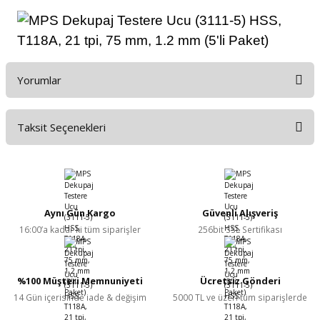
Yorumlar
Taksit Seçenekleri
Bu ürüne ilk yorumu siz yapın!
Yorum Yaz
Aynı Gün Kargo
Güvenli Alışveriş
16:00’a kadar ki tüm siparişler
256bit SSL Sertifikası
%100 Müşteri Memnuniyeti
Ücretsiz Gönderi
14 Gün içerisinde iade & değişim
5000 TL ve üzeri tüm siparişlerde