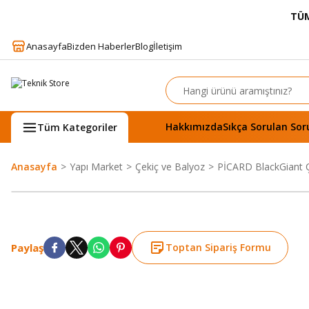
TÜM
Anasayfa
Bizden Haberler
Blog
İletişim
Hakkımızda
Sıkça Sorulan Sor
Tüm Kategoriler
Anasayfa
Yapı Market
Çekiç ve Balyoz
PİCARD BlackGiant Ç
Paylaş
Toptan Sipariş Formu