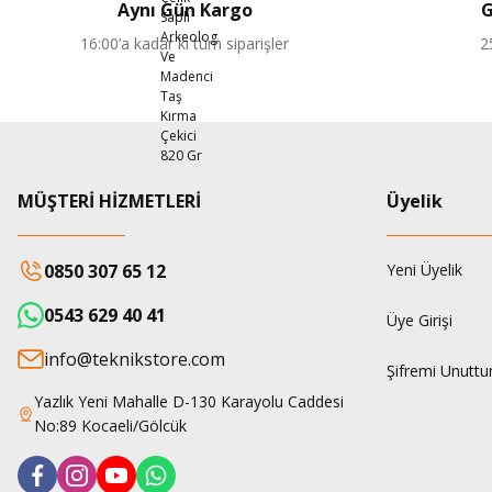
Aynı Gün Kargo
G
16:00’a kadar ki tüm siparişler
2
MÜŞTERİ HİZMETLERİ
Üyelik
0850 307 65 12
Yeni Üyelik
0543 629 40 41
Üye Girişi
info@teknikstore.com
Şifremi Unutt
Yazlık Yeni Mahalle D-130 Karayolu Caddesi
No:89 Kocaeli/Gölcük