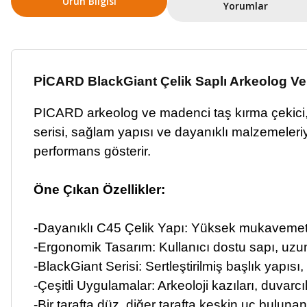
Ürün Bilgisi
Yorumlar
PİCARD BlackGiant Çelik Saplı Arkeolog Ve
PICARD arkeolog ve madenci taş kırma çekici, taş
serisi, sağlam yapısı ve dayanıklı malzemeleriy
performans gösterir.
Öne Çıkan Özellikler:
-Dayanıklı C45 Çelik Yapı: Yüksek mukavemet 
-Ergonomik Tasarım: Kullanıcı dostu sapı, uzun
-BlackGiant Serisi: Sertleştirilmiş başlık yapıs
-
Çeşitli Uygulamalar: Arkeoloji kazıları, duvarcılar
-Bir tarafta düz, diğer tarafta keskin uç bulunan