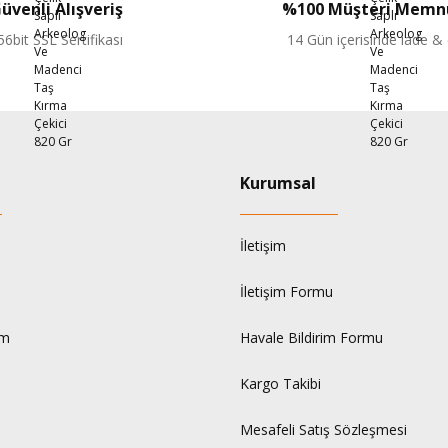
üvenli Alışveriş
%100 Müşteri Memnu
56bit SSL Sertifikası
14 Gün içerisinde iade &
Kurumsal
İletişim
İletişim Formu
um
Havale Bildirim Formu
Kargo Takibi
Mesafeli Satış Sözleşmesi