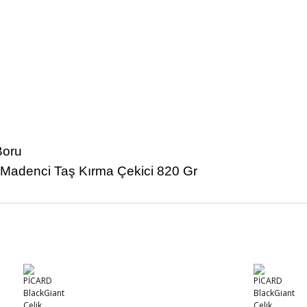
Boru
Bu ürüne ilk yorumu siz yapın!
Yorum Yaz