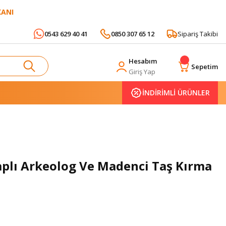
KANI
0543 629 40 41
0850 307 65 12
Sipariş Takibi
Hesabım
Sepetim
Giriş Yap
İNDİRİMLİ ÜRÜNLER
aplı Arkeolog Ve Madenci Taş Kırma