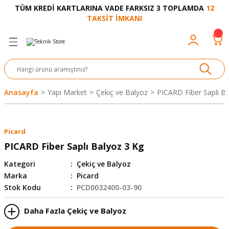
TÜM KREDİ KARTLARINA VADE FARKSIZ 3 TOPLAMDA
12
Geri Dön
Geri Dön
Geri Dön
Geri Dön
Geri Dön
Geri Dön
Geri Dön
Geri Dön
Geri Dön
TAKSİT İMKANI
venliği
akkabı
let ve Aksesuar
kinesi
rı
Ürünler
nesi ve Ürünleri
eri ve Aksesuarı
ama Makinesi
 Makinesi
ları
z
sek
eri
eri
 Bot
leme
çları
nşon
bot-Cobot
ular
Anasayfa
Yapı Market
Çekiç ve Balyoz
PICARD Fiber Saplı B
er
si
ge
çları
ıcılar
el
üler
r
Picard
r
abı
akinesi
 Makinesi
ap Ucu
nü
üksiyon
i
i
PICARD Fiber Saplı Balyoz 3 Kg
Kategori
Çekiç ve Balyoz
uyruğu
Yıkama Makinesi
rmaz Bantlar
calar
Marka
Picard
Stok Kodu
PCD0032400-03-90
ancası
Takımları
Daha Fazla Çekiç ve Balyoz
aklığı
pası