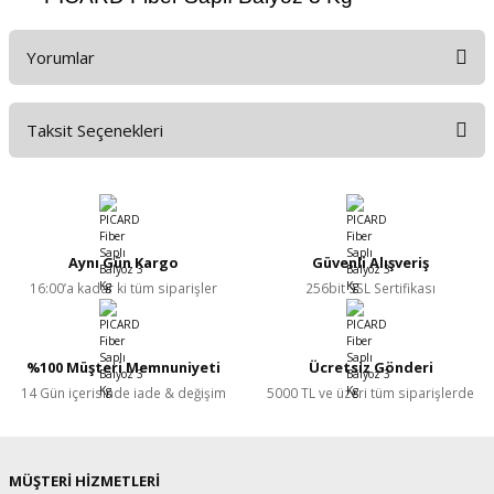
Yorumlar
Taksit Seçenekleri
Bu ürüne ilk yorumu siz yapın!
Yorum Yaz
Aynı Gün Kargo
Güvenli Alışveriş
16:00’a kadar ki tüm siparişler
256bit SSL Sertifikası
%100 Müşteri Memnuniyeti
Ücretsiz Gönderi
14 Gün içerisinde iade & değişim
5000 TL ve üzeri tüm siparişlerde
MÜŞTERİ HİZMETLERİ