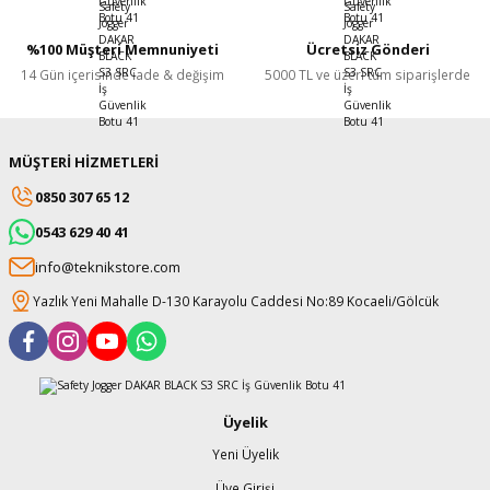
%100 Müşteri Memnuniyeti
Ücretsiz Gönderi
14 Gün içerisinde iade & değişim
5000 TL ve üzeri tüm siparişlerde
MÜŞTERİ HİZMETLERİ
0850 307 65 12
0543 629 40 41
info@teknikstore.com
Yazlık Yeni Mahalle D-130 Karayolu Caddesi No:89 Kocaeli/Gölcük
Üyelik
Yeni Üyelik
Üye Girişi