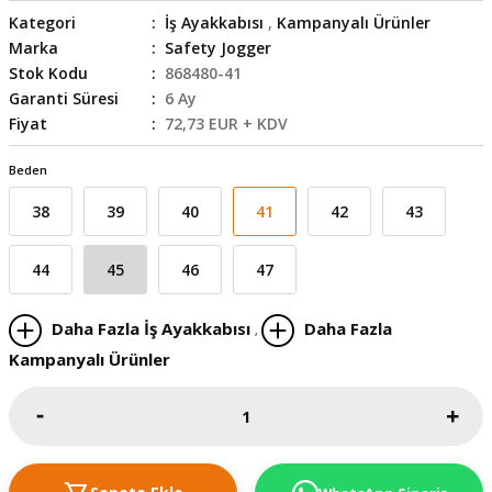
Kategori
İş Ayakkabısı
,
Kampanyalı Ürünler
skesi
tleri
r
Marka
Safety Jogger
Stok Kodu
868480-41
r
e
Garanti Süresi
6 Ay
Fiyat
72,73 EUR + KDV
k Siperlik
teresi
Beden
siyonlar
38
39
40
41
42
43
inesi
i
44
45
46
47
ara
Daha Fazla İş Ayakkabısı
Daha Fazla
,
akinesi
Kampanyalı Ürünler
i
a Üfleme