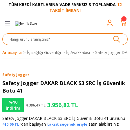
TÜM KREDİ KARTLARINA VADE FARKSIZ 3 TOPLAMDA
12
Geri Dön
Geri Dön
Geri Dön
Geri Dön
Geri Dön
Geri Dön
Geri Dön
Geri Dön
Geri Dön
TAKSİT İMKANI
venliği
akkabı
let ve Aksesuar
kinesi
rı
Ürünler
nesi ve Ürünleri
eri ve Aksesuarı
ama Makinesi
 Makinesi
ları
z
sek
eri
eri
 Bot
leme
çları
nşon
bot-Cobot
ular
Anasayfa
İş sağlığı Güvenliği
İş Ayakkabısı
Safety Jogger DAK
er
si
ge
çları
ıcılar
el
üler
r
Safety Jogger
r
abı
akinesi
 Makinesi
ap Ucu
nü
üksiyon
i
i
Safety Jogger DAKAR BLACK S3 SRC İş Güvenlik
Botu 41
uyruğu
Yıkama Makinesi
rmaz Bantlar
calar
%10
3.956,82 TL
4.396,47 TL
indirim
ancası
Takımları
Safety Jogger DAKAR BLACK S3 SRC İş Güvenlik Botu 41 ürününü
aklığı
pası
'den başlayan
satın alabilirsiniz.
410,06 TL
taksit seçenekleriyle