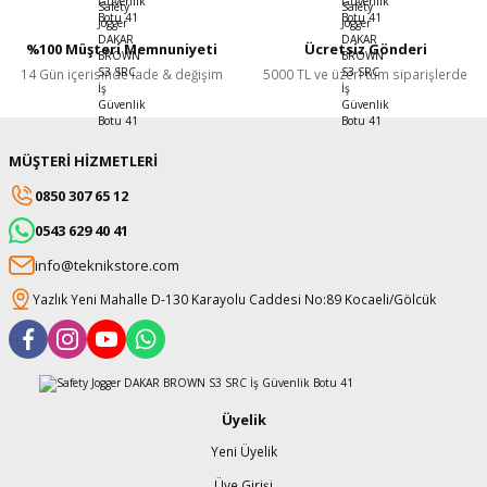
%100 Müşteri Memnuniyeti
Ücretsiz Gönderi
14 Gün içerisinde iade & değişim
5000 TL ve üzeri tüm siparişlerde
MÜŞTERİ HİZMETLERİ
0850 307 65 12
0543 629 40 41
info@teknikstore.com
Yazlık Yeni Mahalle D-130 Karayolu Caddesi No:89 Kocaeli/Gölcük
Üyelik
Yeni Üyelik
Üye Girişi