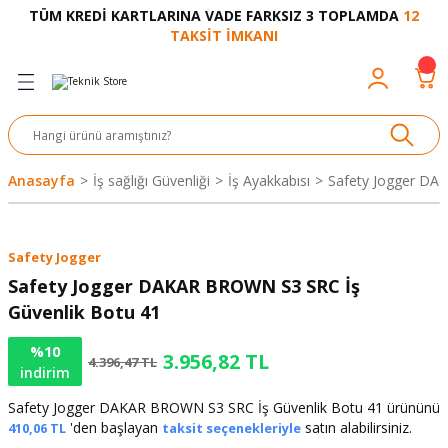
TÜM KREDİ KARTLARINA VADE FARKSIZ 3 TOPLAMDA
12
Geri Dön
Geri Dön
Geri Dön
Geri Dön
Geri Dön
Geri Dön
Geri Dön
Geri Dön
Geri Dön
TAKSİT İMKANI
venliği
akkabı
let ve Aksesuar
kinesi
rı
Ürünler
nesi ve Ürünleri
eri ve Aksesuarı
ama Makinesi
 Makinesi
ları
z
sek
eri
eri
 Bot
leme
çları
nşon
bot-Cobot
ular
Anasayfa
İş sağlığı Güvenliği
İş Ayakkabısı
Safety Jogger DA
er
si
ge
çları
ıcılar
el
üler
r
Safety Jogger
r
abı
akinesi
 Makinesi
ap Ucu
nü
üksiyon
i
i
Safety Jogger DAKAR BROWN S3 SRC İş
Güvenlik Botu 41
uyruğu
Yıkama Makinesi
rmaz Bantlar
calar
%10
3.956,82 TL
4.396,47 TL
indirim
ancası
Takımları
Safety Jogger DAKAR BROWN S3 SRC İş Güvenlik Botu 41 ürününü
aklığı
pası
'den başlayan
satın alabilirsiniz.
410,06 TL
taksit seçenekleriyle