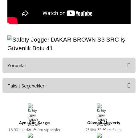
Yorumlar
Taksit Seçenekleri
Bu ürüne ilk yorumu siz yapın!
Yorum Yaz
Aynı Gün Kargo
Güvenli Alışveriş
16:00’a kadar ki tüm siparişler
256bit SSL Sertifikası