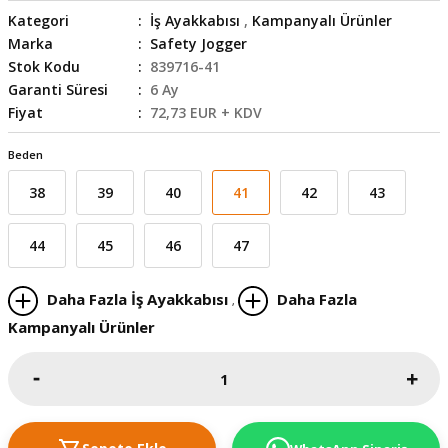
Kategori
İş Ayakkabısı
,
Kampanyalı Ürünler
skesi
tleri
r
Marka
Safety Jogger
Stok Kodu
839716-41
r
e
Garanti Süresi
6 Ay
Fiyat
72,73 EUR + KDV
k Siperlik
teresi
Beden
siyonlar
38
39
40
41
42
43
inesi
i
44
45
46
47
ara
Daha Fazla İş Ayakkabısı
Daha Fazla
,
akinesi
Kampanyalı Ürünler
i
a Üfleme