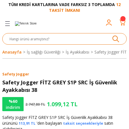
TÜM KREDİ KARTLARINA VADE FARKSIZ 3 TOPLAMDA
12
Geri Dön
Geri Dön
Geri Dön
Geri Dön
Geri Dön
Geri Dön
Geri Dön
Geri Dön
Geri Dön
TAKSİT İMKANI
venliği
akkabı
let ve Aksesuar
kinesi
rı
Ürünler
nesi ve Ürünleri
eri ve Aksesuarı
ama Makinesi
 Makinesi
ları
z
sek
eri
eri
 Bot
leme
çları
nşon
bot-Cobot
ular
Anasayfa
İş sağlığı Güvenliği
İş Ayakkabısı
Safety Jogger FİT
er
si
ge
çları
ıcılar
el
üler
r
Safety Jogger
r
abı
akinesi
 Makinesi
ap Ucu
nü
üksiyon
i
i
Safety Jogger FİTZ GREY S1P SRC İş Güvenlik
Ayakkabısı 38
uyruğu
Yıkama Makinesi
rmaz Bantlar
calar
%60
1.099,12 TL
2.747,80 TL
indirim
ancası
Takımları
Safety Jogger FİTZ GREY S1P SRC İş Güvenlik Ayakkabısı 38
aklığı
pası
ürününü
'den başlayan
satın
113,91 TL
taksit seçenekleriyle
alabilirsiniz.