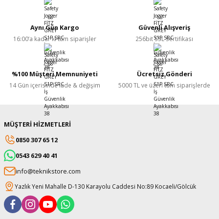
Yorum Yaz
Aynı Gün Kargo
Güvenli Alışveriş
16:00’a kadar ki tüm siparişler
256bit SSL Sertifikası
%100 Müşteri Memnuniyeti
Ücretsiz Gönderi
14 Gün içerisinde iade & değişim
5000 TL ve üzeri tüm siparişlerde
MÜŞTERİ HİZMETLERİ
0850 307 65 12
0543 629 40 41
info@teknikstore.com
Yazlık Yeni Mahalle D-130 Karayolu Caddesi No:89 Kocaeli/Gölcük