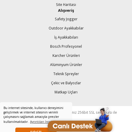
Site Haritası
Alışveriş
Safety Jogger
Outdoor Ayakkabılar
İş Ayakkabıları
Bosch Profesyonel
Karcher Ürünleri
Alüminyum Ürünler
Teknik Spreyler
Çekic ve Balyozlar
Matkap Uçları
Bu internet sitesinde, kullanıcı deneyimini
© Tüm Hakları Saklıdır. Kredi kartı bilgileriniz 256bit SSL sertifikası ile
geliştirmek ve internet sitesinin verimli
çalışmasını sağlamak amacıyla çerezler
korunmaktadır.
kullanılmaktadır.
Ayrıntıları İnceleyin
Kabul Et