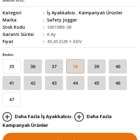
skesi
tleri
r
Kategori
İş Ayakkabısı
,
Kampanyalı Ürünler
Marka
Safety Jogger
r
e
Stok Kodu
1601989-38
Garanti Süresi
6 Ay
k Siperlik
teresi
Fiyat
45,45 EUR + KDV
siyonlar
Beden
35
36
37
38
39
40
inesi
i
41
42
43
44
45
46
ara
akinesi
47
i
Daha Fazla İş Ayakkabısı
Daha Fazla
,
Kampanyalı Ürünler
a Üfleme