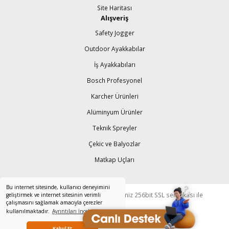
Site Haritası
Alışveriş
Safety Jogger
Outdoor Ayakkabılar
İş Ayakkabıları
Bosch Profesyonel
Karcher Ürünleri
Alüminyum Ürünler
Teknik Spreyler
Çekic ve Balyozlar
Matkap Uçları
Bu internet sitesinde, kullanıcı deneyimini
© Tüm Hakları Saklıdır. Kredi kartı bilgileriniz 256bit SSL sertifikası ile
geliştirmek ve internet sitesinin verimli
çalışmasını sağlamak amacıyla çerezler
korunmaktadır.
kullanılmaktadır.
Ayrıntıları İnceleyin
Kabul Et