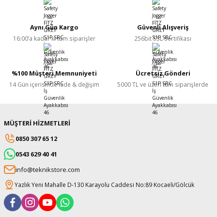
Yorum Yaz
Aynı Gün Kargo
Güvenli Alışveriş
16:00’a kadar ki tüm siparişler
256bit SSL Sertifikası
%100 Müşteri Memnuniyeti
Ücretsiz Gönderi
14 Gün içerisinde iade & değişim
5000 TL ve üzeri tüm siparişlerde
MÜŞTERİ HİZMETLERİ
0850 307 65 12
0543 629 40 41
info@teknikstore.com
Yazlık Yeni Mahalle D-130 Karayolu Caddesi No:89 Kocaeli/Gölcük