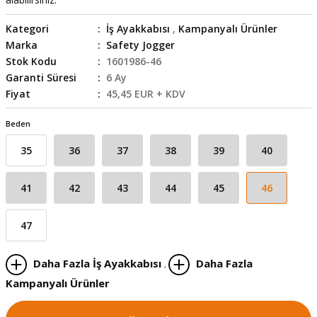
skesi
tleri
r
Kategori
İş Ayakkabısı
,
Kampanyalı Ürünler
Marka
Safety Jogger
r
e
Stok Kodu
1601986-46
Garanti Süresi
6 Ay
k Siperlik
teresi
Fiyat
45,45 EUR + KDV
siyonlar
Beden
35
36
37
38
39
40
inesi
i
41
42
43
44
45
46
ara
akinesi
47
i
Daha Fazla İş Ayakkabısı
Daha Fazla
,
Kampanyalı Ürünler
a Üfleme