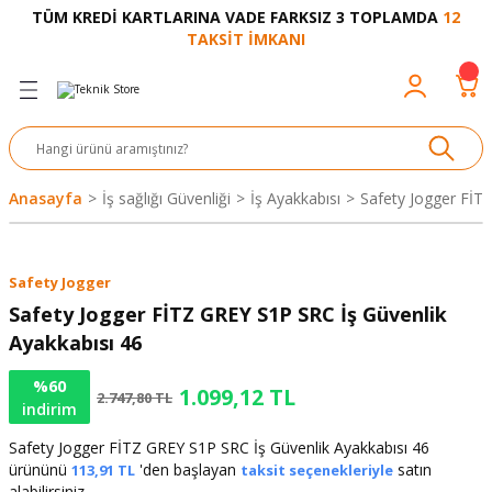
TÜM KREDİ KARTLARINA VADE FARKSIZ 3 TOPLAMDA
12
Geri Dön
Geri Dön
Geri Dön
Geri Dön
Geri Dön
Geri Dön
Geri Dön
Geri Dön
Geri Dön
TAKSİT İMKANI
venliği
akkabı
let ve Aksesuar
kinesi
rı
Ürünler
nesi ve Ürünleri
eri ve Aksesuarı
ama Makinesi
 Makinesi
ları
z
sek
eri
eri
 Bot
leme
çları
nşon
bot-Cobot
ular
Anasayfa
İş sağlığı Güvenliği
İş Ayakkabısı
Safety Jogger FİT
er
si
ge
çları
ıcılar
el
üler
r
Safety Jogger
r
abı
akinesi
 Makinesi
ap Ucu
nü
üksiyon
i
i
Safety Jogger FİTZ GREY S1P SRC İş Güvenlik
Ayakkabısı 46
uyruğu
Yıkama Makinesi
rmaz Bantlar
calar
%60
1.099,12 TL
2.747,80 TL
indirim
ancası
Takımları
Safety Jogger FİTZ GREY S1P SRC İş Güvenlik Ayakkabısı 46
aklığı
pası
ürününü
'den başlayan
satın
113,91 TL
taksit seçenekleriyle
alabilirsiniz.