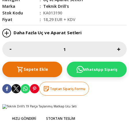
Marka
Teknik Drill's
skesi
tleri
r
Stok Kodu
KA013190
Fiyat
18,29 EUR + KDV
r
e
Daha Fazla Uç ve Aparat Setleri
k Siperlik
teresi
siyonlar
inesi
i
Sepete Ekle
WhatsApp Sipariş
ara
Toptan Sipariş Formu
akinesi
i
HIZLI GÖNDERI
STOKTAN TESLIM
a Üfleme