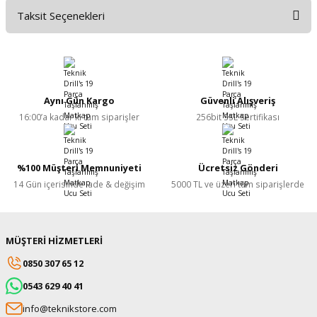
Taksit Seçenekleri
Bu ürüne ilk yorumu siz yapın!
Yorum Yaz
Aynı Gün Kargo
Güvenli Alışveriş
16:00’a kadar ki tüm siparişler
256bit SSL Sertifikası
%100 Müşteri Memnuniyeti
Ücretsiz Gönderi
14 Gün içerisinde iade & değişim
5000 TL ve üzeri tüm siparişlerde
MÜŞTERİ HİZMETLERİ
0850 307 65 12
0543 629 40 41
info@teknikstore.com