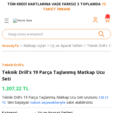
TÜM KREDİ KARTLARINA VADE FARKSIZ 3 TOPLAMDA
12
Geri Dön
Geri Dön
Geri Dön
Geri Dön
Geri Dön
Geri Dön
Geri Dön
Geri Dön
Geri Dön
TAKSİT İMKANI
venliği
akkabı
let ve Aksesuar
kinesi
rı
Ürünler
nesi ve Ürünleri
eri ve Aksesuarı
ama Makinesi
 Makinesi
ları
z
sek
eri
eri
 Bot
leme
çları
nşon
bot-Cobot
ular
Anasayfa
Matkap Uçları
Uç ve Aparat Setleri
Teknik Drill's 
er
si
ge
çları
ıcılar
el
üler
r
Teknik Drill's
r
abı
akinesi
 Makinesi
ap Ucu
nü
üksiyon
i
i
Teknik Drill's 19 Parça Taşlanmış Matkap Ucu
Seti
uyruğu
Yıkama Makinesi
rmaz Bantlar
calar
1.207,22 TL
ancası
Takımları
Teknik Drill's 19 Parça Taşlanmış Matkap Ucu Seti ürününü
125,11
'den başlayan
satın alabilirsiniz.
TL
taksit seçenekleriyle
aklığı
pası
Kategori
Uç ve Aparat Setleri