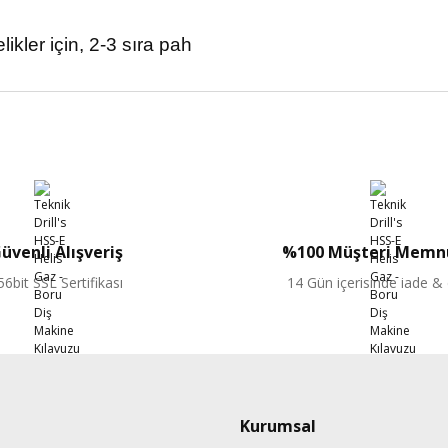
likler için, 2-3 sıra pah
Bu ürüne ilk yorumu siz yapın!
Yorum Yaz
üvenli Alışveriş
%100 Müşteri Memnu
56bit SSL Sertifikası
14 Gün içerisinde iade &
Kurumsal