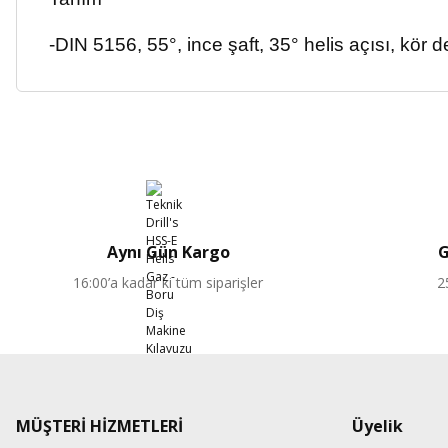
-DIN 5156, 55°, ince şaft, 35° helis açısı, kör de
Aynı Gün Kargo
G
16:00’a kadar ki tüm siparişler
2
MÜŞTERİ HİZMETLERİ
Üyelik