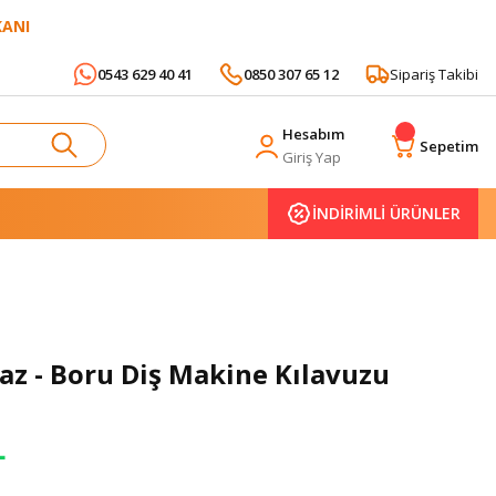
KANI
0543 629 40 41
0850 307 65 12
Sipariş Takibi
Hesabım
Sepetim
Giriş Yap
İNDİRİMLİ ÜRÜNLER
Gaz - Boru Diş Makine Kılavuzu
L