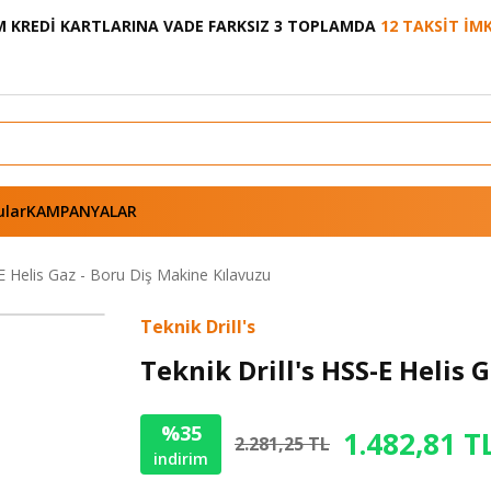
 KREDİ KARTLARINA VADE FARKSIZ 3 TOPLAMDA
12 TAKSİT İM
ular
KAMPANYALAR
-E Helis Gaz - Boru Diş Makine Kılavuzu
Teknik Drill's
Teknik Drill's HSS-E Helis 
%35
1.482,81 T
2.281,25 TL
indirim