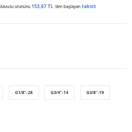
153,67 TL
taksit
 Kılavuzu ürününü
'den başlayan
G1/8''-28
G3/4''-14
G3/8''-19