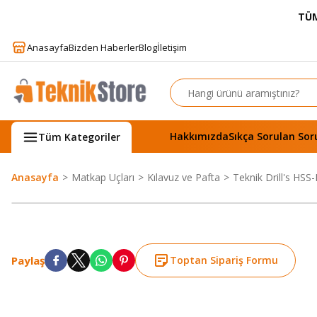
TÜM
Anasayfa
Bizden Haberler
Blog
İletişim
Hakkımızda
Sıkça Sorulan Sor
Tüm Kategoriler
Anasayfa
Matkap Uçları
Kılavuz ve Pafta
Teknik Drill's HSS
Paylaş
Toptan Sipariş Formu