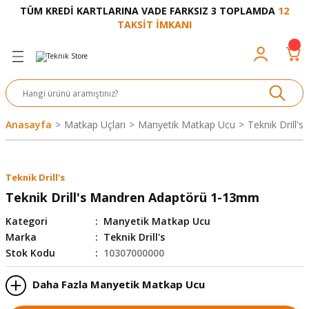
TÜM KREDİ KARTLARINA VADE FARKSIZ 3 TOPLAMDA
12
Geri Dön
Geri Dön
Geri Dön
Geri Dön
Geri Dön
Geri Dön
Geri Dön
Geri Dön
Geri Dön
TAKSİT İMKANI
venliği
akkabı
let ve Aksesuar
kinesi
rı
Ürünler
nesi ve Ürünleri
eri ve Aksesuarı
ama Makinesi
 Makinesi
ları
z
sek
eri
eri
 Bot
leme
çları
nşon
bot-Cobot
ular
Anasayfa
Matkap Uçları
Manyetik Matkap Ucu
Teknik Drill
er
si
ge
çları
ıcılar
el
üler
r
Teknik Drill's
r
abı
akinesi
 Makinesi
ap Ucu
nü
üksiyon
i
i
Teknik Drill's Mandren Adaptörü 1-13mm
Kategori
Manyetik Matkap Ucu
uyruğu
Yıkama Makinesi
rmaz Bantlar
calar
Marka
Teknik Drill's
Stok Kodu
10307000000
ancası
Takımları
Daha Fazla Manyetik Matkap Ucu
aklığı
pası