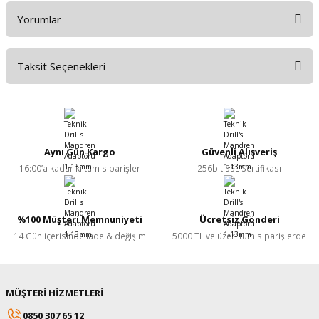
Yorumlar
Taksit Seçenekleri
Bu ürüne ilk yorumu siz yapın!
Yorum Yaz
Aynı Gün Kargo
Güvenli Alışveriş
16:00’a kadar ki tüm siparişler
256bit SSL Sertifikası
%100 Müşteri Memnuniyeti
Ücretsiz Gönderi
14 Gün içerisinde iade & değişim
5000 TL ve üzeri tüm siparişlerde
MÜŞTERİ HİZMETLERİ
0850 307 65 12