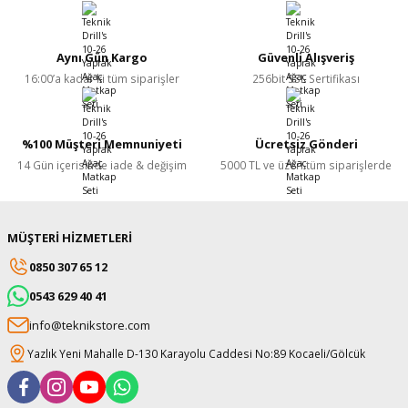
Yorum Yaz
Aynı Gün Kargo
Güvenli Alışveriş
16:00’a kadar ki tüm siparişler
256bit SSL Sertifikası
%100 Müşteri Memnuniyeti
Ücretsiz Gönderi
14 Gün içerisinde iade & değişim
5000 TL ve üzeri tüm siparişlerde
MÜŞTERİ HİZMETLERİ
0850 307 65 12
0543 629 40 41
info@teknikstore.com
Yazlık Yeni Mahalle D-130 Karayolu Caddesi No:89 Kocaeli/Gölcük