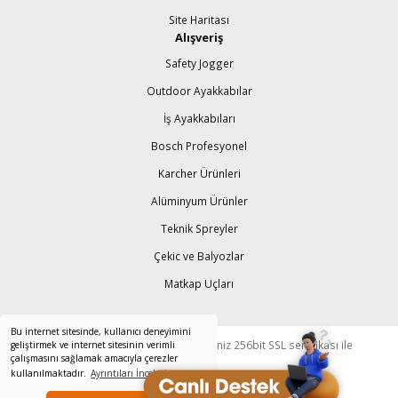
Site Haritası
Alışveriş
Safety Jogger
Outdoor Ayakkabılar
İş Ayakkabıları
Bosch Profesyonel
Karcher Ürünleri
Alüminyum Ürünler
Teknik Spreyler
Çekic ve Balyozlar
Matkap Uçları
Bu internet sitesinde, kullanıcı deneyimini
© Tüm Hakları Saklıdır. Kredi kartı bilgileriniz 256bit SSL sertifikası ile
geliştirmek ve internet sitesinin verimli
çalışmasını sağlamak amacıyla çerezler
korunmaktadır.
kullanılmaktadır.
Ayrıntıları İnceleyin