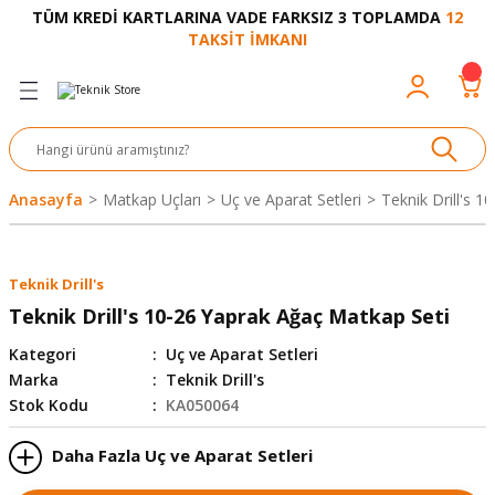
TÜM KREDİ KARTLARINA VADE FARKSIZ 3 TOPLAMDA
12
Geri Dön
Geri Dön
Geri Dön
Geri Dön
Geri Dön
Geri Dön
Geri Dön
Geri Dön
Geri Dön
TAKSİT İMKANI
venliği
akkabı
let ve Aksesuar
kinesi
rı
Ürünler
nesi ve Ürünleri
eri ve Aksesuarı
ama Makinesi
 Makinesi
ları
z
sek
eri
eri
 Bot
leme
çları
nşon
bot-Cobot
ular
Anasayfa
Matkap Uçları
Uç ve Aparat Setleri
Teknik Drill's 
er
si
ge
çları
ıcılar
el
üler
r
Teknik Drill's
r
abı
akinesi
 Makinesi
ap Ucu
nü
üksiyon
i
i
Teknik Drill's 10-26 Yaprak Ağaç Matkap Seti
Kategori
Uç ve Aparat Setleri
uyruğu
Yıkama Makinesi
rmaz Bantlar
calar
Marka
Teknik Drill's
Stok Kodu
KA050064
ancası
Takımları
Daha Fazla Uç ve Aparat Setleri
aklığı
pası