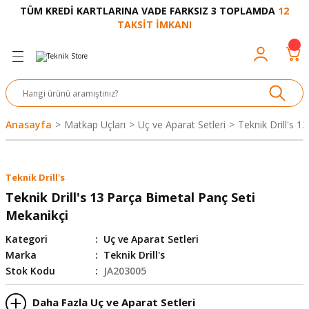
TÜM KREDİ KARTLARINA VADE FARKSIZ 3 TOPLAMDA
12
Geri Dön
Geri Dön
Geri Dön
Geri Dön
Geri Dön
Geri Dön
Geri Dön
Geri Dön
Geri Dön
TAKSİT İMKANI
venliği
akkabı
let ve Aksesuar
kinesi
rı
Ürünler
nesi ve Ürünleri
eri ve Aksesuarı
ama Makinesi
 Makinesi
ları
z
sek
eri
eri
 Bot
leme
çları
nşon
bot-Cobot
ular
Anasayfa
Matkap Uçları
Uç ve Aparat Setleri
Teknik Drill's 1
er
si
ge
çları
ıcılar
el
üler
r
Teknik Drill's
r
abı
akinesi
 Makinesi
ap Ucu
nü
üksiyon
i
i
Teknik Drill's 13 Parça Bimetal Panç Seti
Mekanikçi
uyruğu
Yıkama Makinesi
rmaz Bantlar
calar
Kategori
Uç ve Aparat Setleri
Marka
Teknik Drill's
ancası
Takımları
Stok Kodu
JA203005
aklığı
pası
Daha Fazla Uç ve Aparat Setleri