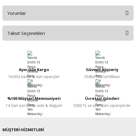
Yorumlar
Taksit Seçenekleri
Bu ürüne ilk yorumu siz yapın!
Yorum Yaz
Aynı Gün Kargo
Güvenli Alışveriş
16:00’a kadar ki tüm siparişler
256bit SSL Sertifikası
%100 Müşteri Memnuniyeti
Ücretsiz Gönderi
14 Gün içerisinde iade & değişim
5000 TL ve üzeri tüm siparişlerde
MÜŞTERİ HİZMETLERİ