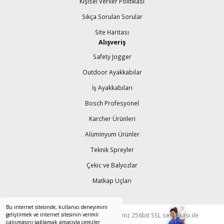
Kişisel Veriler Politikası
Sıkça Sorulan Sorular
Site Haritası
Alışveriş
Safety Jogger
Outdoor Ayakkabılar
İş Ayakkabıları
Bosch Profesyonel
Karcher Ürünleri
Alüminyum Ürünler
Teknik Spreyler
Çekic ve Balyozlar
Matkap Uçları
Bu internet sitesinde, kullanıcı deneyimini
geliştirmek ve internet sitesinin verimli
© Tüm Hakları Saklıdır. Kredi kartı bilgileriniz 256bit SSL sertifikası ile
çalışmasını sağlamak amacıyla çerezler