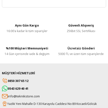
skesi
tleri
r
r
e
Aynı Gün Kargo
Güvenli Alışveriş
k Siperlik
teresi
16:00’a kadar ki tüm siparişler
256bit SSL Sertifikası
siyonlar
%100 Müşteri Memnuniyeti
Ücretsiz Gönderi
inesi
i
14 Gün içerisinde iade & değişim
5000 TL ve üzeri tüm siparişlerde
ara
MÜŞTERİ HİZMETLERİ
akinesi
0850 307 65 12
i
0543 629 40 41
info@teknikstore.com
a Üfleme
Yazlık Yeni Mahalle D-130 Karayolu Caddesi No:89 Kocaeli/Gölcük