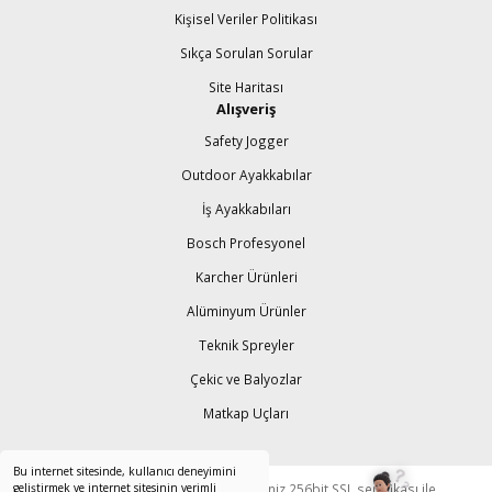
Kişisel Veriler Politikası
Sıkça Sorulan Sorular
Site Haritası
Alışveriş
Safety Jogger
Outdoor Ayakkabılar
İş Ayakkabıları
Bosch Profesyonel
Karcher Ürünleri
Alüminyum Ürünler
Teknik Spreyler
Çekic ve Balyozlar
Matkap Uçları
Bu internet sitesinde, kullanıcı deneyimini
geliştirmek ve internet sitesinin verimli
© Tüm Hakları Saklıdır. Kredi kartı bilgileriniz 256bit SSL sertifikası ile