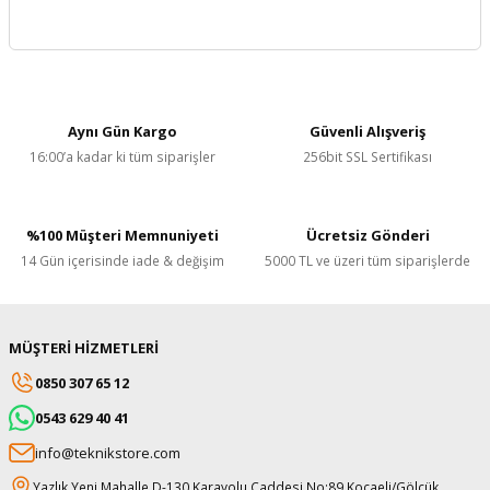
skesi
tleri
r
r
e
Aynı Gün Kargo
Güvenli Alışveriş
k Siperlik
teresi
16:00’a kadar ki tüm siparişler
256bit SSL Sertifikası
siyonlar
%100 Müşteri Memnuniyeti
Ücretsiz Gönderi
inesi
i
14 Gün içerisinde iade & değişim
5000 TL ve üzeri tüm siparişlerde
ara
akinesi
MÜŞTERİ HİZMETLERİ
0850 307 65 12
i
0543 629 40 41
info@teknikstore.com
a Üfleme
Yazlık Yeni Mahalle D-130 Karayolu Caddesi No:89 Kocaeli/Gölcük