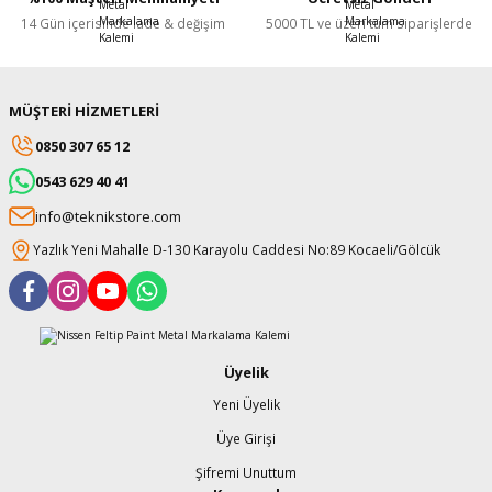
şındırma
14 Gün içerisinde iade & değişim
5000 TL ve üzeri tüm siparişlerde
MÜŞTERİ HİZMETLERİ
0850 307 65 12
0543 629 40 41
info@teknikstore.com
Yazlık Yeni Mahalle D-130 Karayolu Caddesi No:89 Kocaeli/Gölcük
Üyelik
Yeni Üyelik
Üye Girişi
Şifremi Unuttum