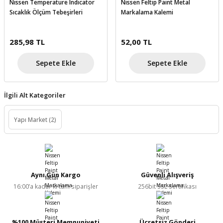
Nissen Temperature Indicator
Nissen Feltip Paint Metal
skesi
tleri
r
Sıcaklık Ölçüm Tebeşirleri
Markalama Kalemi
r
e
285,98 TL
52,00 TL
k Siperlik
teresi
Sepete Ekle
Sepete Ekle
siyonlar
İlgili Alt Kategoriler
inesi
i
Yapı Market
(2)
ara
akinesi
Aynı Gün Kargo
Güvenli Alışveriş
i
16:00’a kadar ki tüm siparişler
256bit SSL Sertifikası
a Üfleme
%100 Müşteri Memnuniyeti
Ücretsiz Gönderi