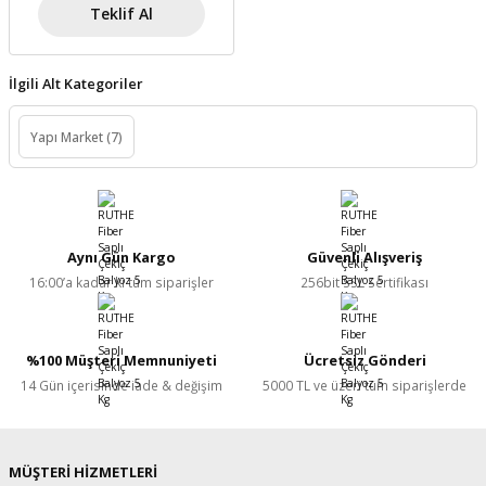
Teklif Al
İlgili Alt Kategoriler
Yapı Market
(7)
Aynı Gün Kargo
Güvenli Alışveriş
16:00’a kadar ki tüm siparişler
256bit SSL Sertifikası
%100 Müşteri Memnuniyeti
Ücretsiz Gönderi
14 Gün içerisinde iade & değişim
5000 TL ve üzeri tüm siparişlerde
MÜŞTERİ HİZMETLERİ