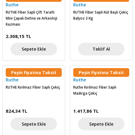
Ruthe
Ruthe
skesi
tleri
r
RUTHE Fiber Saplı Çift Taraflı
RUTHE Fiber Saplı Küt Başlı Çekiç
Mini Çapalı Define ve Arkeoloji
Balyoz 3 Kg
r
e
Kazması
2.308,15 TL
k Siperlik
teresi
Sepete Ekle
Teklif Al
siyonlar
inesi
i
Peşin Fiyatına Taksit
Peşin Fiyatına Taksit
Ruthe
Ruthe
ara
RUTHE Kırılmaz Fiber Saplı Çekiç
Ruthe Kırılmaz Fiber Saplı
Madırga Çekiç
akinesi
i
824,34 TL
1.417,86 TL
Sepete Ekle
Sepete Ekle
a Üfleme